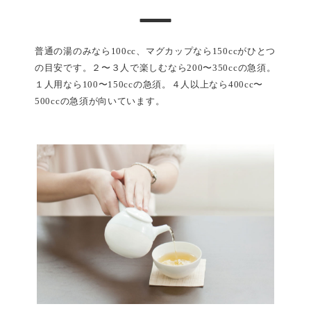
普通の湯のみなら100cc、マグカップなら150ccがひとつ
の目安です。２〜３人で楽しむなら200〜350ccの急須。
１人用なら100〜150ccの急須。４人以上なら400cc〜
500ccの急須が向いています。