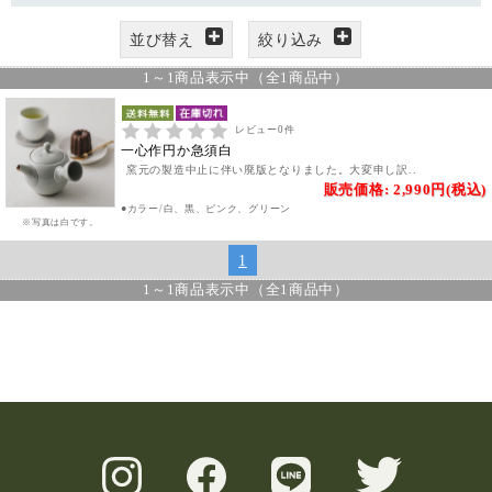
並び替え
絞り込み
1
～
1
商品表示中（全
1
商品中）
レビュー
0
件
一心作円か急須白
窯元の製造中止に伴い廃版となりました。大変申し訳..
販売価格: 2,990円(税込)
●カラー/白、黒、ピンク、グリーン
※写真は白です。
1
1
～
1
商品表示中（全
1
商品中）