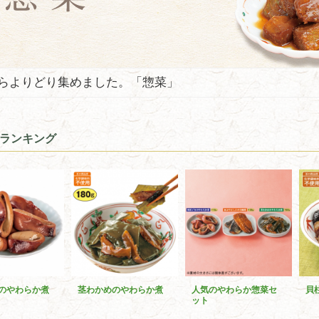
らよりどり集めました。「惣菜」
ランキング
のやわらか煮
茎わかめのやわらか煮
人気のやわらか惣菜セ
貝
ット