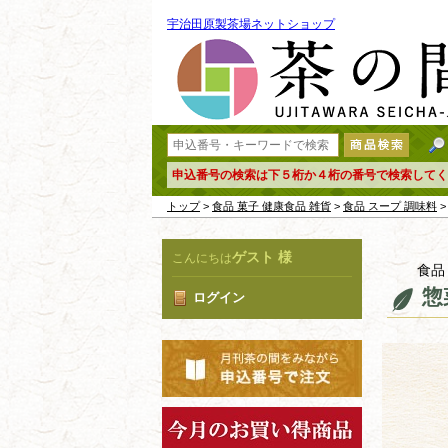
宇治田原製茶場ネットショップ
申込番号の検索は下５桁か４桁の番号で検索してく
トップ
>
食品 菓子 健康食品 雑貨
>
食品 スープ 調味料
>
ゲスト 様
こんにちは
食品
惣
ログイン