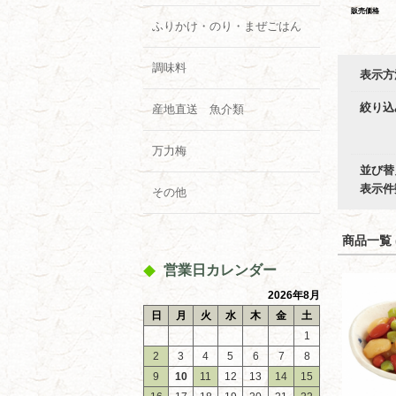
販売価格
ふりかけ・のり・まぜごはん
調味料
表示方
絞り込
産地直送 魚介類
万力梅
並び替
表示件
その他
商品一覧 (
営業日カレンダー
2026年8月
日
月
火
水
木
金
土
1
2
3
4
5
6
7
8
9
10
11
12
13
14
15