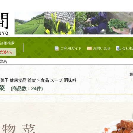
詳細検索
ご利用ガイド
お問い合せ
会社概
ださい。
 惣菜
厳
 菓子 健康食品 雑貨
>
食品 スープ 調味料
菜
(商品数：24件)