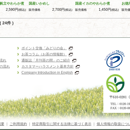
帆立やわらか煮
国産いかめし
国産イカのやわらか煮
お徳
2,590円
2,700円
1,450円
(税込)
販売価格
(税込)
販売価格
(税込)
販売
 24件 )
ポイント交換「みどりの会」
お茶コラム（お茶の情報館）
流れ
通販誌「月刊茶の間」のご紹介
の流れ
カスタマーハラスメント基本方針
Company Introduction in English
概要
｜
ご利用規約
｜
特定商取引に関する法律に基づく表示
｜
個人情報の取扱につ