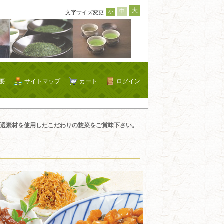
大
中
小
文字サイズ変更
要
サイトマップ
カート
ログイン
選素材を使用したこだわりの惣菜をご賞味下さい。