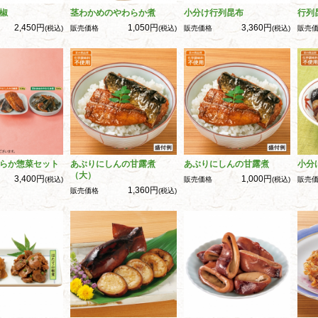
椒
茎わかめのやわらか煮
小分け行列昆布
行列
2,450円
1,050円
3,360円
(税込)
販売価格
(税込)
販売価格
(税込)
販売
らか惣菜セット
あぶりにしんの甘露煮
あぶりにしんの甘露煮
小分
（大）
3,400円
1,000円
(税込)
販売価格
(税込)
販売
1,360円
販売価格
(税込)