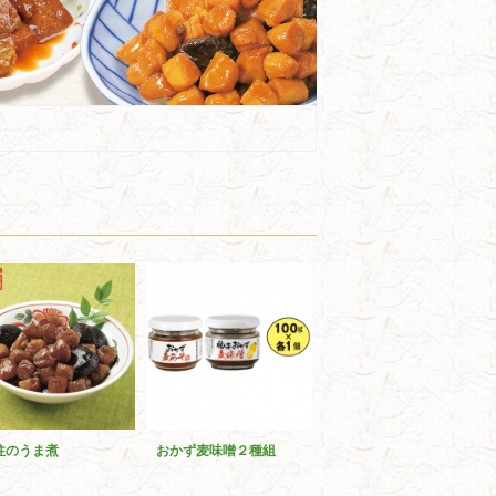
柱のうま煮
おかず麦味噌２種組