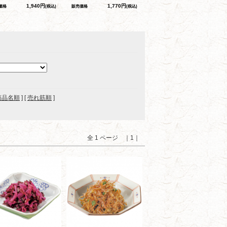
1,940円
1,770円
価格
(税込)
販売価格
(税込)
商品名順
] [
売れ筋順
]
全 1 ページ ｜1｜