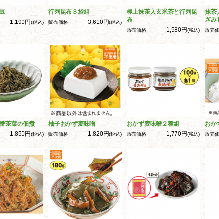
豆
行列昆布３袋組
極上抹茶入玄米茶と行列昆
抹茶
布
ざみ
1,190円
3,610円
(税込)
販売価格
(税込)
1,580円
販売価格
(税込)
販売
番茶葉の佃煮
柚子おかず麦味噌
おかず麦味噌２種組
おか
1,850円
1,820円
1,770円
(税込)
販売価格
(税込)
販売価格
(税込)
販売