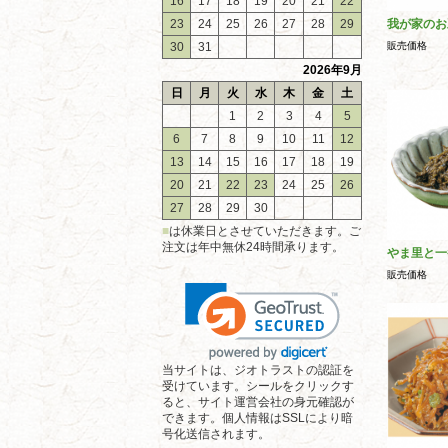
16
17
18
19
20
21
22
23
24
25
26
27
28
29
我が家のお
30
31
販売価格
2026年9月
日
月
火
水
木
金
土
1
2
3
4
5
6
7
8
9
10
11
12
13
14
15
16
17
18
19
20
21
22
23
24
25
26
27
28
29
30
■
は休業日とさせていただきます。ご
注文は年中無休24時間承ります。
やま里と一
販売価格
当サイトは、ジオトラストの認証を
受けています。シールをクリックす
ると、サイト運営会社の身元確認が
できます。個人情報はSSLにより暗
号化送信されます。