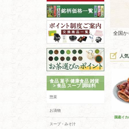
全国か
人気
食品 菓子 健康食品 雑貨
>
食品 スープ 調味料
惣菜
お漬物
国産イカ
スープ・みそ汁