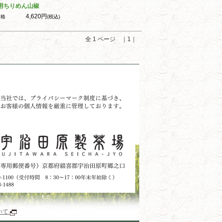
用ちりめん山椒
4,620円
価格
(税込)
全 1 ページ ｜1｜
いて