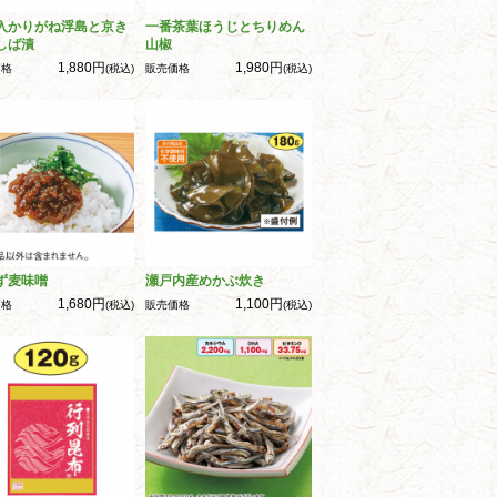
入かりがね浮島と京き
一番茶葉ほうじとちりめん
しば漬
山椒
1,880円
1,980円
価格
(税込)
販売価格
(税込)
ず麦味噌
瀬戸内産めかぶ炊き
1,680円
1,100円
価格
(税込)
販売価格
(税込)