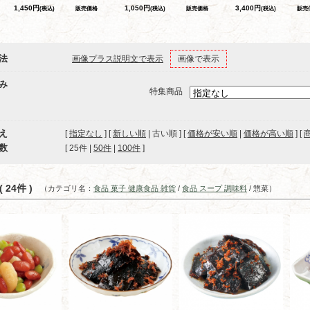
1,450円
1,050円
3,400円
(税込)
販売価格
(税込)
販売価格
(税込)
販売
法
画像プラス説明文で表示
画像で表示
み
特集商品
え
[
指定なし
] [
新しい順
| 古い順 ] [
価格が安い順
|
価格が高い順
] [
数
[ 
25件
 | 
50件
 | 
100件
 ]
 24件 )
（カテゴリ名：
食品 菓子 健康食品 雑貨
/
食品 スープ 調味料
/ 惣菜）