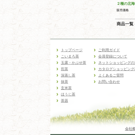
２種の北海
販売価格
商品一覧 (
トップページ
ご利用ガイド
こいまろ茶
会員登録について
玉露・かぶせ茶
ネットショッピングの
煎茶
カタログショッピング
深蒸し茶
よくあるご質問
抹茶
お問い合わせ
玄米茶
ほうじ茶
茶器
会社