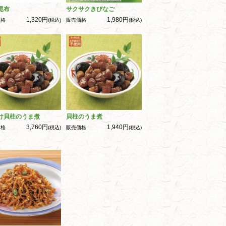
昆布
サクサクきびなご
1,320円
1,980円
価格
(税込)
販売価格
(税込)
け貝柱のうま煮
貝柱のうま煮
3,760円
1,940円
価格
(税込)
販売価格
(税込)