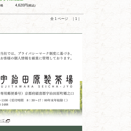
4,620円
価格
(税込)
全 1 ページ ｜1｜
いて