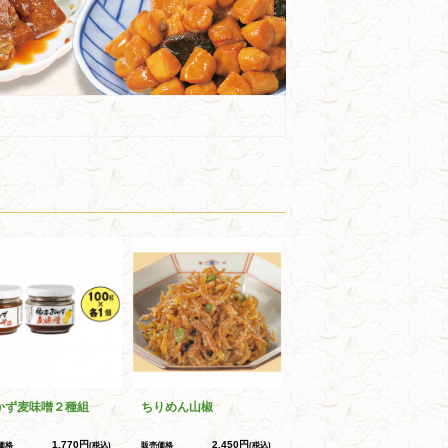
かず麦味噌２種組
ちりめん山椒
1,770円
2,450円
価格
(税込)
販売価格
(税込)