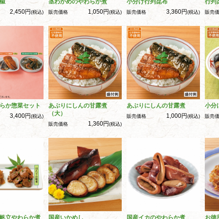
椒
茎わかめのやわらか煮
小分け行列昆布
行列
2,450円
1,050円
3,360円
(税込)
販売価格
(税込)
販売価格
(税込)
販売
らか惣菜セット
あぶりにしんの甘露煮
あぶりにしんの甘露煮
小分
（大）
3,400円
1,000円
(税込)
販売価格
(税込)
販売
1,360円
販売価格
(税込)
帆立やわらか煮
国産いかめし
国産イカのやわらか煮
お徳