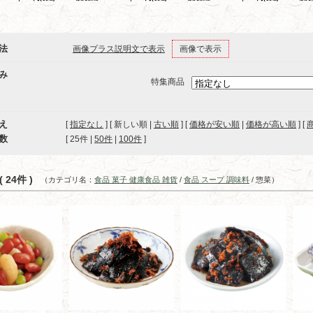
法
画像プラス説明文で表示
画像で表示
み
特集商品
え
[
指定なし
] [ 新しい順 |
古い順
] [
価格が安い順
|
価格が高い順
] [
数
[ 
25件
 | 
50件
 | 
100件
 ]
 24件 )
（カテゴリ名：
食品 菓子 健康食品 雑貨
/
食品 スープ 調味料
/ 惣菜）