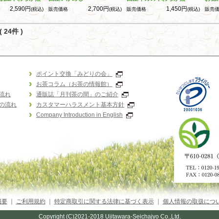
2,590円
2,700円
1,450円
(税込)
販売価格
(税込)
販売価格
(税込)
販売
 24件 )
ポイント交換「みどりの会」
お茶コラム（お茶の情報館）
流れ
通販誌「月刊茶の間」のご紹介
の流れ
カスタマーハラスメント基本方針
Company Introduction in English
概要
｜
ご利用規約
｜
特定商取引に関する法律に基づく表示
｜
個人情報の取扱につ
Copyright (C)2021-2018 Ujitawara-Seichajyo Co.,Ltd.