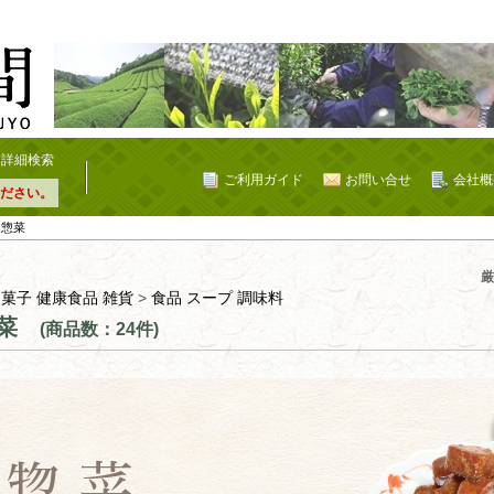
詳細検索
ご利用ガイド
お問い合せ
会社概
ださい。
 惣菜
厳
 菓子 健康食品 雑貨
>
食品 スープ 調味料
菜
(商品数：24件)