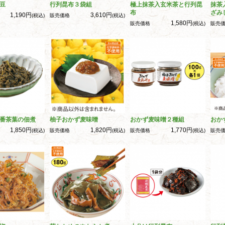
豆
行列昆布３袋組
極上抹茶入玄米茶と行列昆
抹茶
布
ざみ
1,190円
3,610円
(税込)
販売価格
(税込)
1,580円
販売価格
(税込)
販売
番茶葉の佃煮
柚子おかず麦味噌
おかず麦味噌２種組
おか
1,850円
1,820円
1,770円
(税込)
販売価格
(税込)
販売価格
(税込)
販売