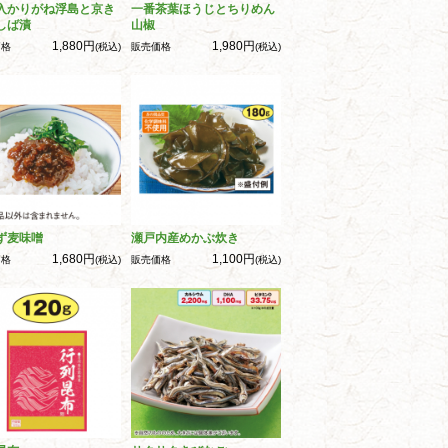
入かりがね浮島と京き
一番茶葉ほうじとちりめん
しば漬
山椒
1,880円
1,980円
価格
(税込)
販売価格
(税込)
ず麦味噌
瀬戸内産めかぶ炊き
1,680円
1,100円
価格
(税込)
販売価格
(税込)