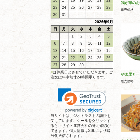
16
17
18
19
20
21
22
我が家のお
23
24
25
26
27
28
29
販売価格
30
31
2026年9月
日
月
火
水
木
金
土
1
2
3
4
5
6
7
8
9
10
11
12
13
14
15
16
17
18
19
20
21
22
23
24
25
26
27
28
29
30
■
は休業日とさせていただきます。ご
やま里と一
注文は年中無休24時間承ります。
販売価格
当サイトは、ジオトラストの認証を
受けています。シールをクリックす
ると、サイト運営会社の身元確認が
できます。個人情報はSSLにより暗
号化送信されます。