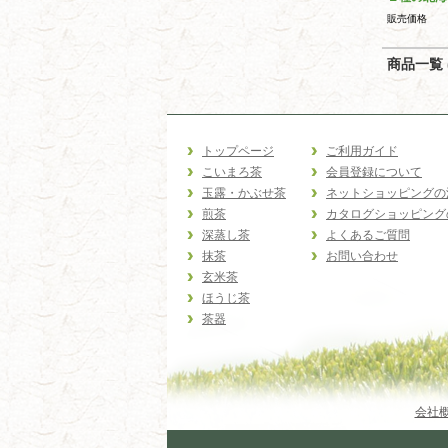
販売価格
商品一覧 (
トップページ
ご利用ガイド
こいまろ茶
会員登録について
玉露・かぶせ茶
ネットショッピングの
煎茶
カタログショッピング
深蒸し茶
よくあるご質問
抹茶
お問い合わせ
玄米茶
ほうじ茶
茶器
会社