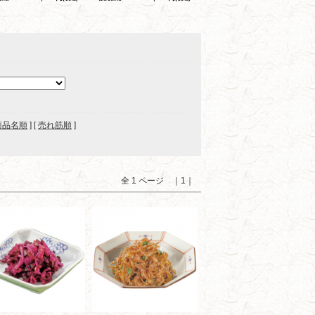
商品名順
] [
売れ筋順
]
全 1 ページ ｜1｜