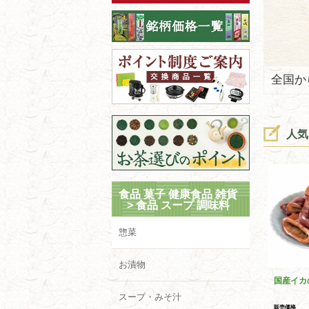
全国か
人気
食品 菓子 健康食品 雑貨
>
食品 スープ 調味料
惣菜
お漬物
国産イカ
スープ・みそ汁
販売価格