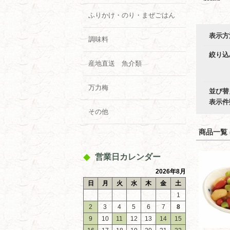
ふりかけ・のり・まぜごはん
表示方
調味料
絞り込
産地直送 魚介類
万力梅
並び替
表示件
その他
商品一覧 (
営業日カレンダー
2026年8月
日
月
火
水
木
金
土
1
2
3
4
5
6
7
8
9
10
11
12
13
14
15