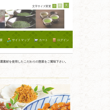
大
中
小
文字サイズ変更
要
サイトマップ
カート
ログイン
選素材を使用したこだわりの惣菜をご賞味下さい。