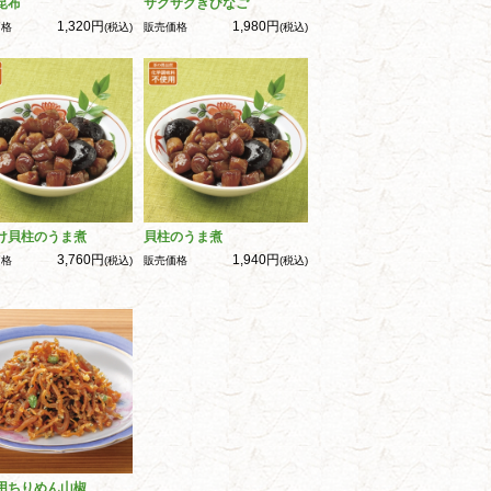
昆布
サクサクきびなご
1,320円
1,980円
価格
(税込)
販売価格
(税込)
け貝柱のうま煮
貝柱のうま煮
3,760円
1,940円
価格
(税込)
販売価格
(税込)
用ちりめん山椒