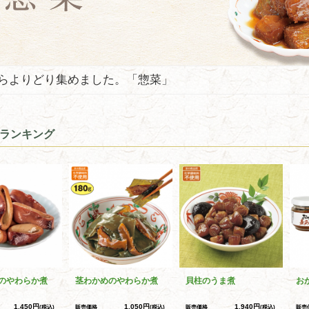
らよりどり集めました。「惣菜」
ランキング
のやわらか煮
茎わかめのやわらか煮
貝柱のうま煮
お
1,450円
1,050円
1,940円
(税込)
販売価格
(税込)
販売価格
(税込)
販売