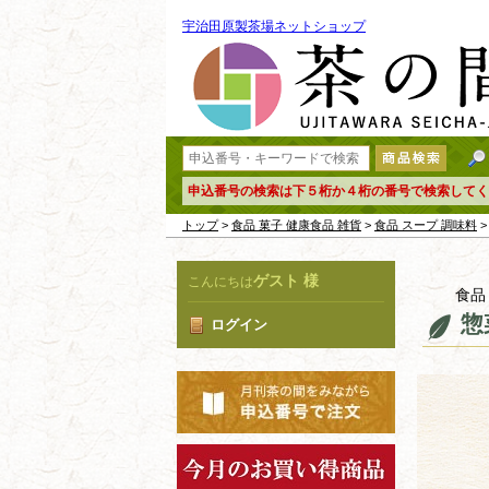
宇治田原製茶場ネットショップ
申込番号の検索は下５桁か４桁の番号で検索してく
トップ
>
食品 菓子 健康食品 雑貨
>
食品 スープ 調味料
>
ゲスト 様
こんにちは
食品
惣
ログイン