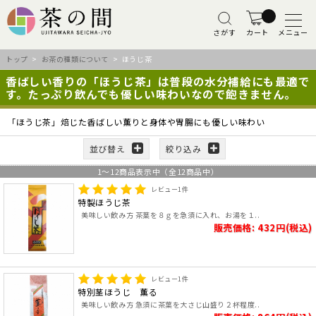
さがす
カート
メニュー
トップ
>
お茶の種類について
> ほうじ茶
香ばしい香りの「ほうじ茶」は普段の水分補給にも最適で
す。たっぷり飲んでも優しい味わいなので飽きません。
「ほうじ茶」焙じた香ばしい薫りと身体や胃腸にも優しい味わい
並び替え
絞り込み
1
～
12
商品表示中（全
12
商品中）
レビュー
1
件
特製ほうじ茶
美味しい飲み方 茶葉を８ｇを急須に入れ、お湯を１..
販売価格: 432円(税込)
レビュー
1
件
特別茎ほうじ 薫る
美味しい飲み方 急須に茶葉を大さじ山盛り２杯程度..