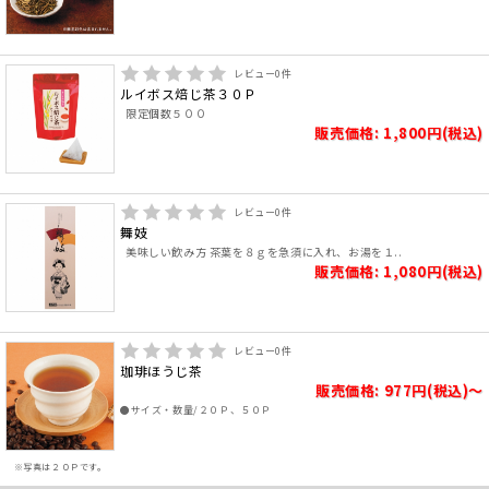
レビュー
0
件
ルイボス焙じ茶３０Ｐ
限定個数５００
販売価格: 1,800円(税込)
レビュー
0
件
舞妓
美味しい飲み方 茶葉を８ｇを急須に入れ、お湯を１..
販売価格: 1,080円(税込)
レビュー
0
件
珈琲ほうじ茶
販売価格: 977円(税込)～
●サイズ・数量/２０Ｐ、５０Ｐ
※写真は２０Ｐです。