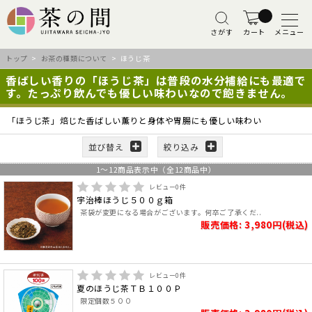
さがす
カート
メニュー
トップ
>
お茶の種類について
> ほうじ茶
香ばしい香りの「ほうじ茶」は普段の水分補給にも最適で
す。たっぷり飲んでも優しい味わいなので飽きません。
「ほうじ茶」焙じた香ばしい薫りと身体や胃腸にも優しい味わい
並び替え
絞り込み
1
～
12
商品表示中（全
12
商品中）
レビュー
0
件
宇治棒ほうじ５００ｇ箱
茶袋が変更になる場合がございます。何卒ご了承くだ..
販売価格: 3,980円(税込)
レビュー
0
件
夏のほうじ茶ＴＢ１００Ｐ
限定個数５００