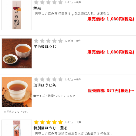
レビュー
0
件
舞妓
美味しい飲み方 茶葉を８ｇを急須に入れ、お湯を１..
販売価格: 1,080円(税込)
レビュー
0
件
宇治棒ほうじ
販売価格: 1,080円(税込)
レビュー
0
件
珈琲ほうじ茶
販売価格: 977円(税込)～
●サイズ・数量/２０Ｐ、５０Ｐ
※写真は２０Ｐです。
レビュー
1
件
特別茎ほうじ 薫る
美味しい飲み方 急須に茶葉を大さじ山盛り２杯程度..