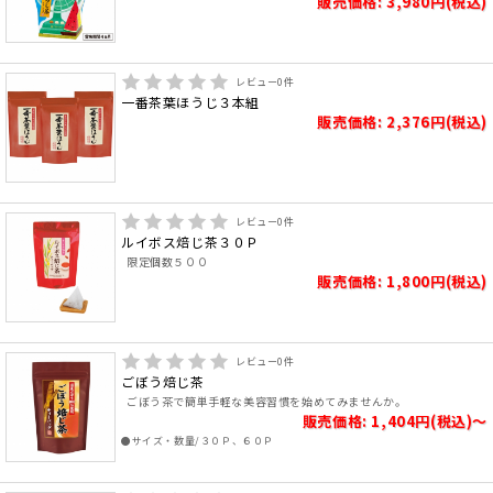
販売価格: 3,980円(税込)
レビュー
0
件
一番茶葉ほうじ３本組
販売価格: 2,376円(税込)
レビュー
0
件
ルイボス焙じ茶３０Ｐ
限定個数５００
販売価格: 1,800円(税込)
レビュー
0
件
ごぼう焙じ茶
ごぼう茶で簡単手軽な美容習慣を始めてみませんか。
販売価格: 1,404円(税込)～
●サイズ・数量/３０Ｐ、６０Ｐ