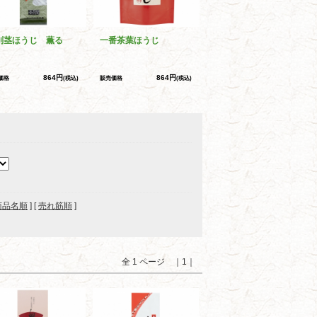
別茎ほうじ 薫る
一番茶葉ほうじ
864円
864円
価格
(税込)
販売価格
(税込)
商品名順
] [
売れ筋順
]
全 1 ページ ｜1｜