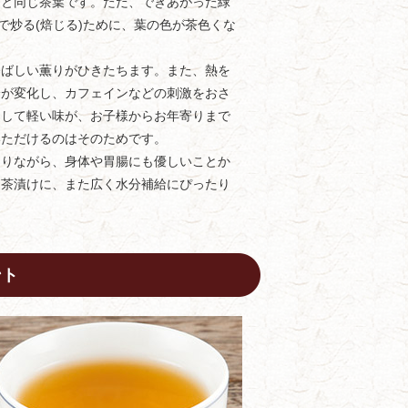
茶と同じ茶葉です。ただ、できあがった緑
器で炒る(焙じる)ために、葉の色が茶色くな
香ばしい薫りがひきたちます。また、熱を
分が変化し、カフェインなどの刺激をおさ
りして軽い味が、お子様からお年寄りまで
いただけるのはそのためです。
ありながら、身体や胃腸にも優しいことか
お茶漬けに、また広く水分補給にぴったり
ント