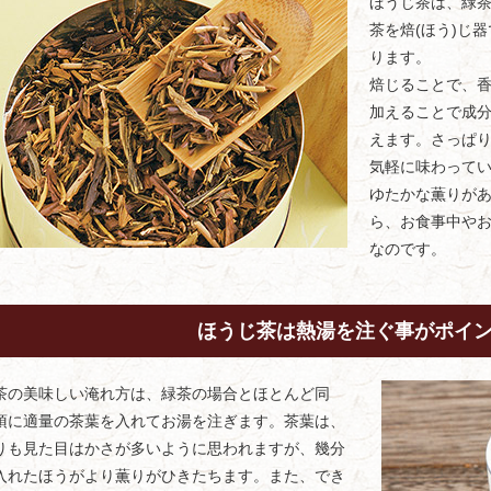
ほうじ茶は、緑
茶を焙(ほう)じ
ります。
焙じることで、
加えることで成
えます。さっぱ
気軽に味わって
ゆたかな薫りが
ら、お食事中や
なのです。
ほうじ茶は熱湯を注ぐ事がポイ
茶の美味しい淹れ方は、緑茶の場合とほとんど同
須に適量の茶葉を入れてお湯を注ぎます。茶葉は、
りも見た目はかさが多いように思われますが、幾分
入れたほうがより薫りがひきたちます。また、でき