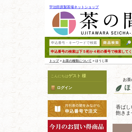
宇治田原製茶場ネットショップ
申込番号の検索は下５桁か４桁の番号で検索してく
トップ
>
お茶の種類について
> ほうじ茶
ゲスト 様
こんにちは
お茶
ほ
ログイン
香ばし
飽きま