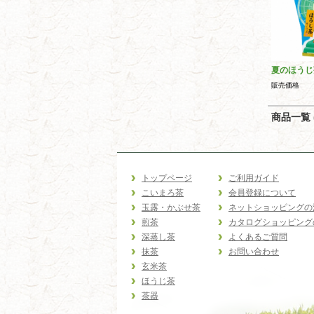
夏のほうじ
販売価格
商品一覧 (
トップページ
ご利用ガイド
こいまろ茶
会員登録について
玉露・かぶせ茶
ネットショッピングの
煎茶
カタログショッピング
深蒸し茶
よくあるご質問
抹茶
お問い合わせ
玄米茶
ほうじ茶
茶器