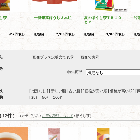
じ茶
一番茶葉ほうじ３本組
夏のほうじ茶ＴＢ１０
特
０Ｐ
432円
2,376円
3,980円
(税込)
販売価格
(税込)
販売価格
(税込)
販売
法
画像プラス説明文で表示
画像で表示
み
特集商品
え
[
指定なし
] [ 新しい順 |
古い順
] [
価格が安い順
|
価格が高い順
] [
数
[ 
25件
 | 
50件
 | 
100件
 ]
 12件 )
（カテゴリ名：
お茶の種類について
/ ほうじ茶）