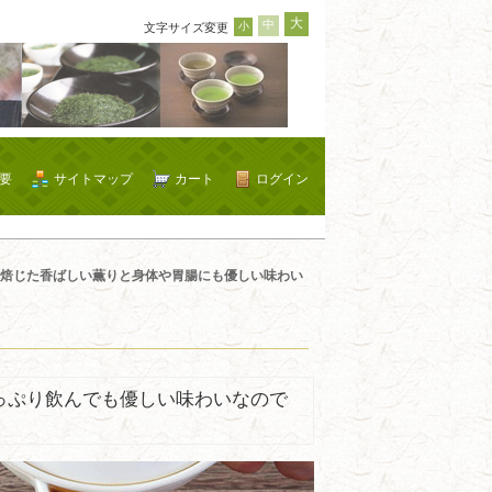
大
中
小
文字サイズ変更
要
サイトマップ
カート
ログイン
焙じた香ばしい薫りと身体や胃腸にも優しい味わい
っぷり飲んでも優しい味わいなので