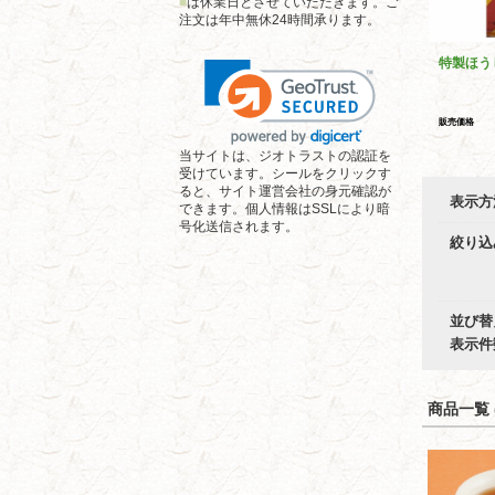
■
は休業日とさせていただきます。ご
注文は年中無休24時間承ります。
特製ほう
販売価格
当サイトは、ジオトラストの認証を
受けています。シールをクリックす
ると、サイト運営会社の身元確認が
表示方
できます。個人情報はSSLにより暗
号化送信されます。
絞り込
並び替
表示件
商品一覧 (