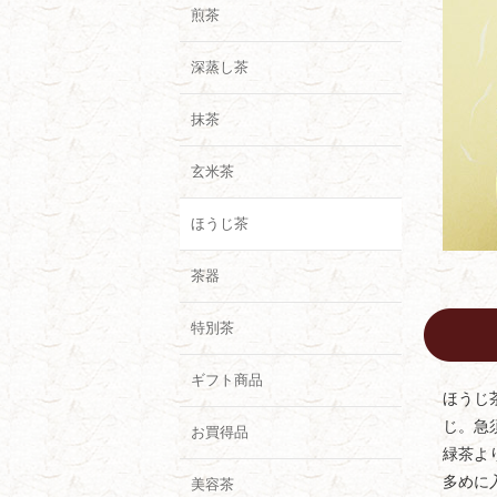
煎茶
深蒸し茶
抹茶
玄米茶
ほうじ茶
茶器
特別茶
ギフト商品
ほうじ
じ。急
お買得品
緑茶よ
多めに
美容茶