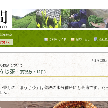
詳細検索
ご利用ガイド
お問い合せ
会社概
ださい。
「ほうじ茶」
の種類について
うじ茶
(商品数：12件)
い香りの「ほうじ茶」は普段の水分補給にも最適です。た
せん。