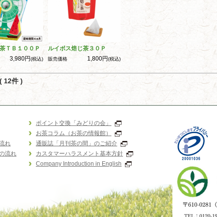
茶ＴＢ１００Ｐ
ルイボス焙じ茶３０Ｐ
3,980円
1,800円
(税込)
販売価格
(税込)
 12件 )
ポイント交換「みどりの会」
お茶コラム（お茶の情報館）
流れ
通販誌「月刊茶の間」のご紹介
の流れ
カスタマーハラスメント基本方針
Company Introduction in English