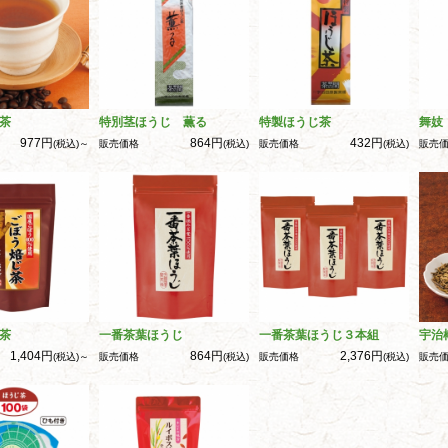
茶
特別茎ほうじ 薫る
特製ほうじ茶
舞妓
977円
864円
432円
(税込)～
販売価格
(税込)
販売価格
(税込)
販売
茶
一番茶葉ほうじ
一番茶葉ほうじ３本組
宇治
1,404円
864円
2,376円
(税込)～
販売価格
(税込)
販売価格
(税込)
販売