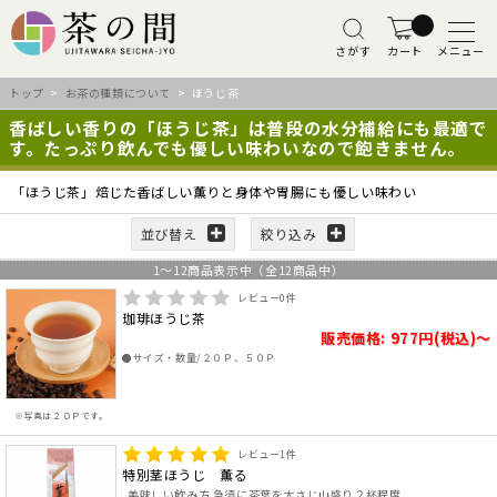
さがす
カート
メニュー
トップ
>
お茶の種類について
> ほうじ茶
香ばしい香りの「ほうじ茶」は普段の水分補給にも最適で
す。たっぷり飲んでも優しい味わいなので飽きません。
「ほうじ茶」焙じた香ばしい薫りと身体や胃腸にも優しい味わい
並び替え
絞り込み
1
～
12
商品表示中（全
12
商品中）
レビュー
0
件
珈琲ほうじ茶
販売価格: 977円(税込)～
●サイズ・数量/２０Ｐ、５０Ｐ
※写真は２０Ｐです。
レビュー
1
件
特別茎ほうじ 薫る
美味しい飲み方 急須に茶葉を大さじ山盛り２杯程度..