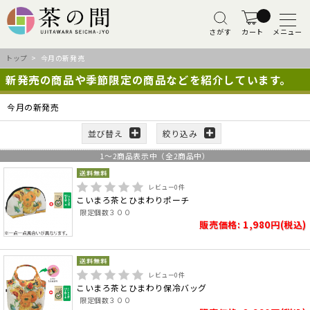
さがす
カート
メニュー
トップ
> 今月の新発売
新発売の商品や季節限定の商品などを紹介しています。
今月の新発売
並び替え
絞り込み
1
～
2
商品表示中（全
2
商品中）
レビュー
0
件
こいまろ茶とひまわりポーチ
限定個数３００
販売価格: 1,980円(税込)
レビュー
0
件
こいまろ茶とひまわり保冷バッグ
限定個数３００