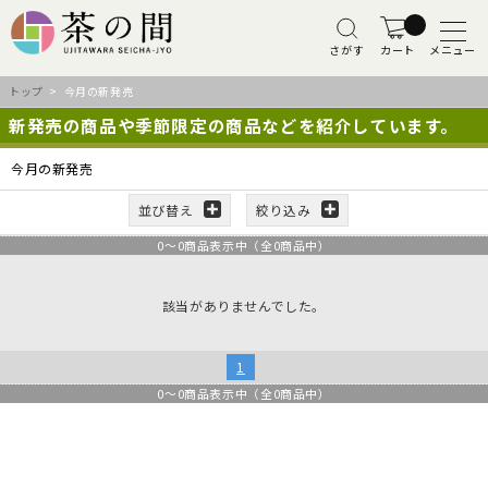
さがす
カート
メニュー
トップ
> 今月の新発売
新発売の商品や季節限定の商品などを紹介しています。
今月の新発売
並び替え
絞り込み
0
～
0
商品表示中（全
0
商品中）
該当がありませんでした。
1
0
～
0
商品表示中（全
0
商品中）