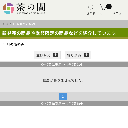
さがす
カート
メニュー
トップ
> 今月の新発売
新発売の商品や季節限定の商品などを紹介しています。
今月の新発売
並び替え
絞り込み
0
～
0
商品表示中（全
0
商品中）
該当がありませんでした。
1
0
～
0
商品表示中（全
0
商品中）