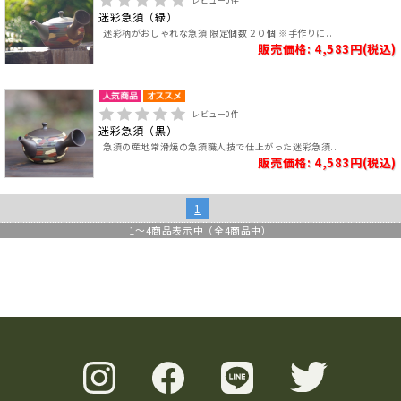
レビュー
0
件
迷彩急須（緑）
迷彩柄がおしゃれな急須 限定個数２０個 ※手作りに..
販売価格: 4,583円(税込)
レビュー
0
件
迷彩急須（黒）
急須の産地常滑焼の急須職人技で仕上がった迷彩急須..
販売価格: 4,583円(税込)
1
1
～
4
商品表示中（全
4
商品中）