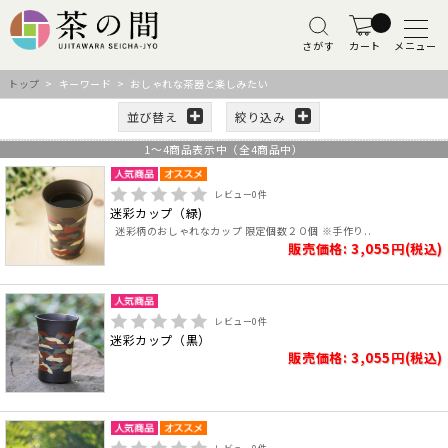
さがす
カート
メニュー
トップ
> キーワード > おしゃれな茶器と楽しみたい
並び替え
絞り込み
1
～
4
商品表示中（全
4
商品中）
レビュー
0
件
迷彩カップ（緑)
迷彩柄のおしゃれなカップ 限定個数２０個 ※手作り..
販売価格: 3,055円(税込)
レビュー
0
件
迷彩カップ（黒）
販売価格: 3,055円(税込)