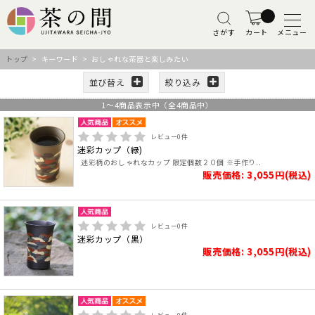
さがす
カート
メニュー
トップ
> キーワード > おしゃれな茶器と楽しみたい
並び替え
絞り込み
1
～
4
商品表示中（全
4
商品中）
レビュー
0
件
迷彩カップ（緑)
迷彩柄のおしゃれなカップ 限定個数２０個 ※手作り..
販売価格: 3,055円(税込)
レビュー
0
件
迷彩カップ（黒）
販売価格: 3,055円(税込)