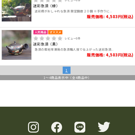
レビュー
0
件
迷彩急須（緑）
迷彩柄がおしゃれな急須 限定個数２０個 ※手作りに..
販売価格: 4,583円(税込)
レビュー
0
件
迷彩急須（黒）
急須の産地常滑焼の急須職人技で仕上がった迷彩急須..
販売価格: 4,583円(税込)
1
1
～
4
商品表示中（全
4
商品中）