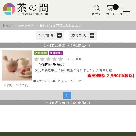
さがす
カート
メニュー
トップ
> キーワード > おしゃれな茶器と楽しみたい
並び替え
絞り込み
1
～
1
商品表示中（全
1
商品中）
レビュー
0
件
一心作円か急須桃
窯元の製造中止に伴い廃版となりました。大変申し訳..
販売価格: 2,990円(税込)
●カラー/白、黒、ピンク、グリーン
※写真はピンクです。
1
1
～
1
商品表示中（全
1
商品中）