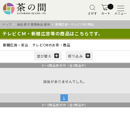
さがす
カート
メニュー
トップ
>
食品 菓子 健康食品 雑貨
> 新聞広告・テレビCMの商品
テレビＣＭ・新聞広告等の商品はこちらです。
新聞広告・折込 テレビCMのお茶・商品
並び替え
絞り込み
0
～
0
商品表示中（全
0
商品中）
該当がありませんでした。
1
0
～
0
商品表示中（全
0
商品中）