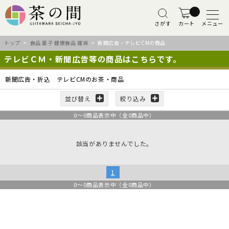
さがす
カート
メニュー
トップ
>
食品 菓子 健康食品 雑貨
> 新聞広告・テレビCMの商品
テレビＣＭ・新聞広告等の商品はこちらです。
新聞広告・折込 テレビCMのお茶・商品
並び替え
絞り込み
0
～
0
商品表示中（全
0
商品中）
該当がありませんでした。
1
0
～
0
商品表示中（全
0
商品中）