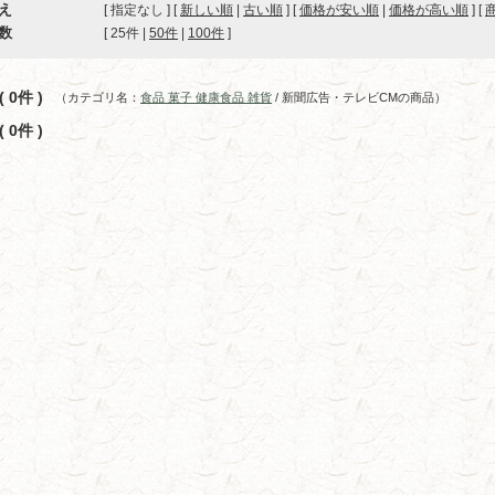
え
[ 指定なし ] [
新しい順
|
古い順
] [
価格が安い順
|
価格が高い順
] [
数
[ 
25件
 | 
50件
 | 
100件
 ]
 0件 )
（カテゴリ名：
食品 菓子 健康食品 雑貨
/ 新聞広告・テレビCMの商品）
 0件 )