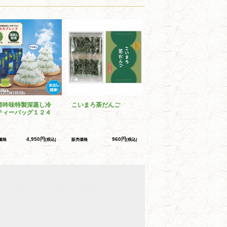
師吟味特製深蒸し冷
こいまろ茶だんご
ティーバッグ１２４
4,950円
960円
価格
(税込)
販売価格
(税込)