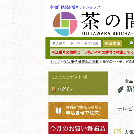
宇治田原製茶場ネットショップ
申込番号の検索は下５桁か４桁の番号で検索してく
トップ
>
食品 菓子 健康食品 雑貨
> 新聞広告・テレビC
ゲスト 様
こんにちは
食品
新
ログイン
テレビ
人気