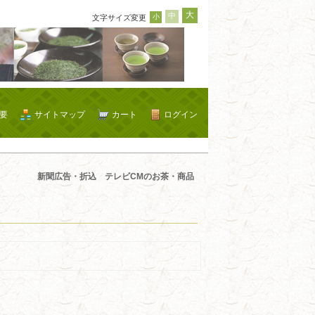
大
中
小
文字サイズ変更
要
サイトマップ
カート
ログイン
新聞広告・折込 テレビCMのお茶・商品