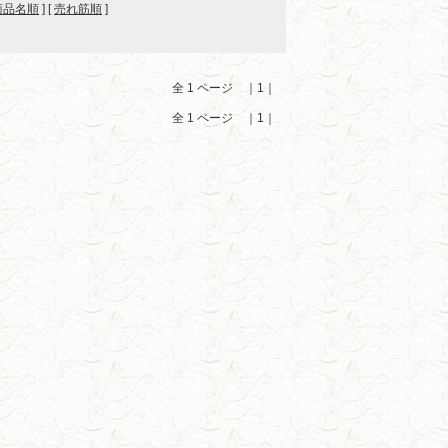
商品名順
] [
売れ筋順
]
全 1 ページ ｜1｜
全 1 ページ ｜1｜