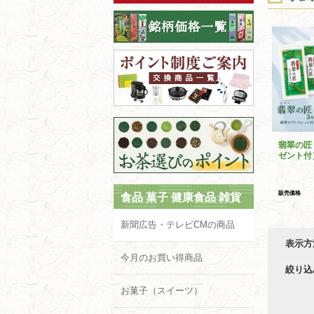
翡翠の匠
ゼント付
販売価格
食品 菓子 健康食品 雑貨
新聞広告・テレビCMの商品
表示方
今月のお買い得商品
絞り込
お菓子（スイーツ）