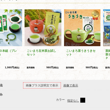
３本組（プレ
こいまろ玄米茶お試し
こいまろ茶うきうきセ
茶
）
セット
ット
茶
Ｐ
1,980円
980円
980円
(税込)
販売価格
(税込)
販売価格
(税込)
販売
法
画像プラス説明文で表示
画像で表示
み
カラー
指定なし