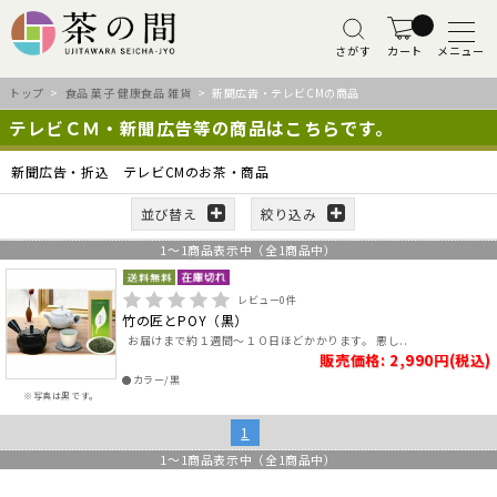
さがす
カート
メニュー
トップ
>
食品 菓子 健康食品 雑貨
> 新聞広告・テレビCMの商品
テレビＣＭ・新聞広告等の商品はこちらです。
新聞広告・折込 テレビCMのお茶・商品
並び替え
絞り込み
1
～
1
商品表示中（全
1
商品中）
レビュー
0
件
竹の匠とPOY（黒）
お届けまで約１週間～１０日ほどかかります。 悪し..
販売価格: 2,990円(税込)
●カラー/黒
※写真は黒です。
1
1
～
1
商品表示中（全
1
商品中）