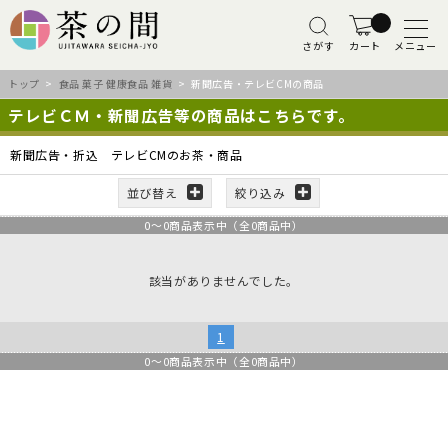
さがす
カート
メニュー
トップ
>
食品 菓子 健康食品 雑貨
> 新聞広告・テレビCMの商品
テレビＣＭ・新聞広告等の商品はこちらです。
新聞広告・折込 テレビCMのお茶・商品
並び替え
絞り込み
0
～
0
商品表示中（全
0
商品中）
該当がありませんでした。
1
0
～
0
商品表示中（全
0
商品中）