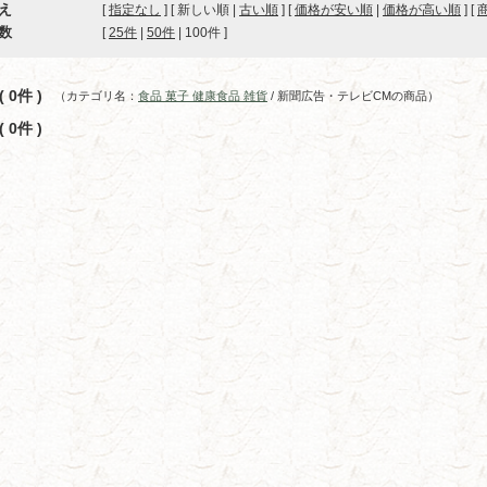
え
[
指定なし
] [ 新しい順 |
古い順
] [
価格が安い順
|
価格が高い順
] [
数
[ 
25件
 | 
50件
 | 
100件
 ]
 0件 )
（カテゴリ名：
食品 菓子 健康食品 雑貨
/ 新聞広告・テレビCMの商品）
 0件 )