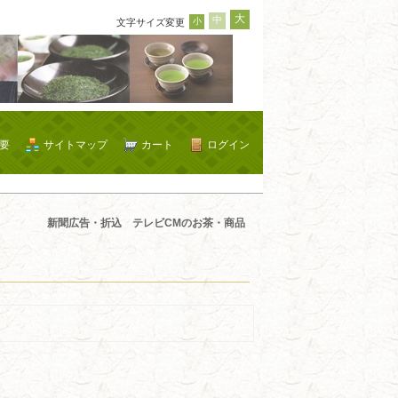
大
中
小
文字サイズ変更
要
サイトマップ
カート
ログイン
新聞広告・折込 テレビCMのお茶・商品