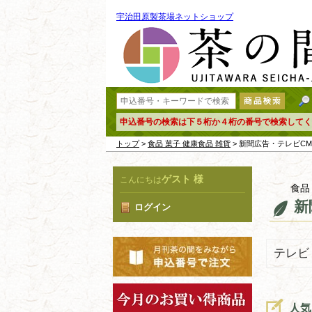
宇治田原製茶場ネットショップ
申込番号の検索は下５桁か４桁の番号で検索してく
トップ
>
食品 菓子 健康食品 雑貨
> 新聞広告・テレビC
ゲスト 様
こんにちは
食品
新
ログイン
テレビ
人気