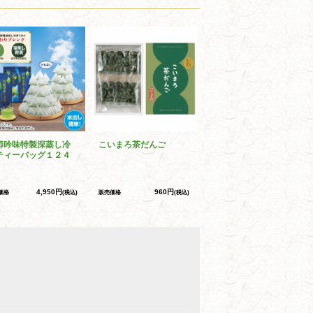
師吟味特製深蒸し冷
こいまろ茶だんご
ティーバッグ１２４
4,950円
960円
価格
(税込)
販売価格
(税込)