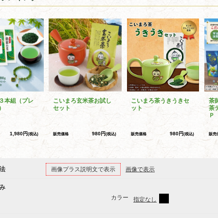
３本組（プレ
こいまろ玄米茶お試し
こいまろ茶うきうきセ
茶
）
セット
ット
茶
Ｐ
1,980円
980円
980円
(税込)
販売価格
(税込)
販売価格
(税込)
販売
法
画像プラス説明文で表示
画像で表示
み
カラー
指定なし