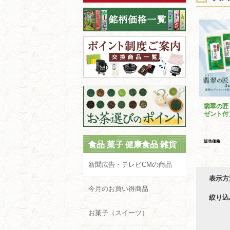
翡翠の匠
ゼント付
販売価格
食品 菓子 健康食品 雑貨
新聞広告・テレビCMの商品
表示方
今月のお買い得商品
絞り込
お菓子（スイーツ）