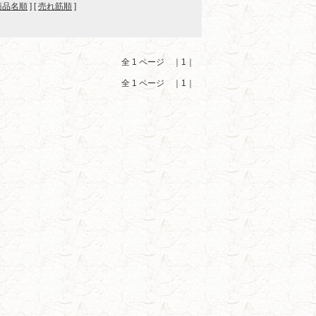
商品名順
] [
売れ筋順
]
全 1 ページ ｜1｜
全 1 ページ ｜1｜