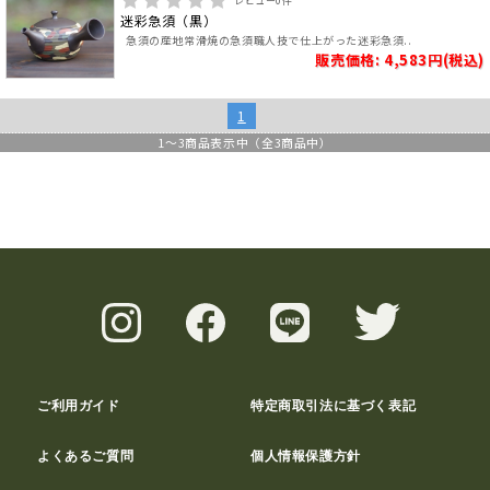
レビュー
0
件
迷彩急須（黒）
急須の産地常滑焼の急須職人技で仕上がった迷彩急須..
販売価格: 4,583円(税込)
1
1
～
3
商品表示中（全
3
商品中）
ご利用ガイド
特定商取引法に基づく表記
よくあるご質問
個人情報保護方針