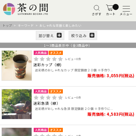
さがす
カート
メニュー
トップ
> キーワード > おしゃれな茶器と楽しみたい
並び替え
絞り込み
1
～
3
商品表示中（全
3
商品中）
レビュー
0
件
迷彩カップ（緑)
迷彩柄のおしゃれなカップ 限定個数２０個 ※手作り..
販売価格: 3,055円(税込)
レビュー
0
件
迷彩急須（緑）
迷彩柄がおしゃれな急須 限定個数２０個 ※手作りに..
販売価格: 4,583円(税込)