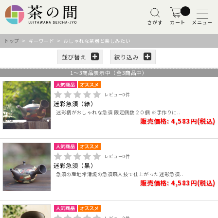
さがす
カート
メニュー
トップ
> キーワード > おしゃれな茶器と楽しみたい
並び替え
絞り込み
1
～
3
商品表示中（全
3
商品中）
レビュー
0
件
迷彩急須（緑）
迷彩柄がおしゃれな急須 限定個数２０個 ※手作りに..
販売価格: 4,583円(税込)
レビュー
0
件
迷彩急須（黒）
急須の産地常滑焼の急須職人技で仕上がった迷彩急須..
販売価格: 4,583円(税込)