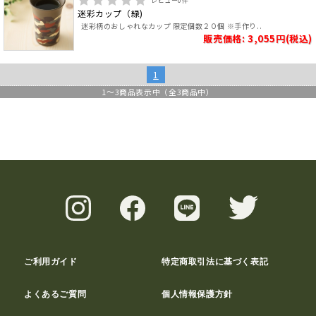
レビュー
0
件
迷彩カップ（緑)
迷彩柄のおしゃれなカップ 限定個数２０個 ※手作り..
販売価格: 3,055円(税込)
1
1
～
3
商品表示中（全
3
商品中）
ご利用ガイド
特定商取引法に基づく表記
よくあるご質問
個人情報保護方針