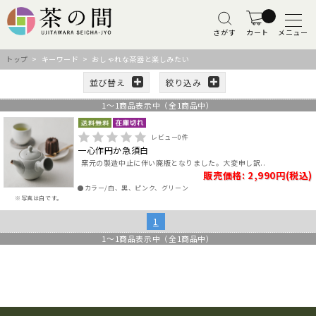
さがす
カート
メニュー
トップ
> キーワード > おしゃれな茶器と楽しみたい
並び替え
絞り込み
1
～
1
商品表示中（全
1
商品中）
レビュー
0
件
一心作円か急須白
窯元の製造中止に伴い廃版となりました。大変申し訳..
販売価格: 2,990円(税込)
●カラー/白、黒、ピンク、グリーン
※写真は白です。
1
1
～
1
商品表示中（全
1
商品中）