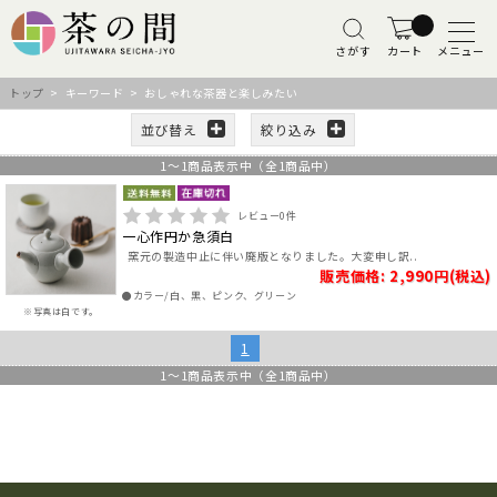
さがす
カート
メニュー
トップ
> キーワード > おしゃれな茶器と楽しみたい
並び替え
絞り込み
1
～
1
商品表示中（全
1
商品中）
レビュー
0
件
一心作円か急須白
窯元の製造中止に伴い廃版となりました。大変申し訳..
販売価格: 2,990円(税込)
●カラー/白、黒、ピンク、グリーン
※写真は白です。
1
1
～
1
商品表示中（全
1
商品中）