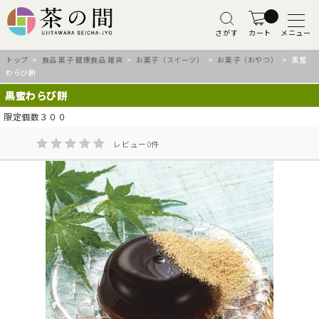
さがす
カート
メニュー
トップ
>
食品 菓子 健康食品 雑貨
>
お菓子（スイーツ）
>
お菓子（おやつ）
> 黒蜜
わらび餅
黒蜜わらび餅
限定個数３００
レビュー
0
件