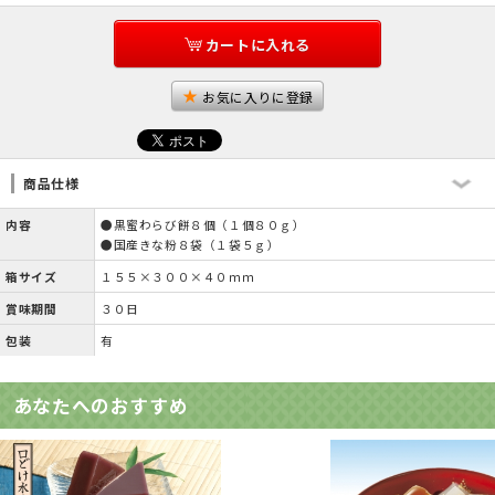
カートに入れる
お気に入りに登録
商品仕様
内容
●黒蜜わらび餅８個（１個８０ｇ）
●国産きな粉８袋（１袋５ｇ）
箱サイズ
１５５×３００×４０ｍｍ
賞味期間
３０日
包装
有
あなたへのおすすめ