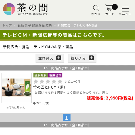
さがす
カート
メニュー
トップ
>
食品 菓子 健康食品 雑貨
> 新聞広告・テレビCMの商品
テレビＣＭ・新聞広告等の商品はこちらです。
新聞広告・折込 テレビCMのお茶・商品
並び替え
絞り込み
1
～
1
商品表示中（全
1
商品中）
レビュー
0
件
竹の匠とPOY（黒）
お届けまで約１週間～１０日ほどかかります。 悪し..
販売価格: 2,990円(税込)
●カラー/黒
※写真は黒です。
1
1
～
1
商品表示中（全
1
商品中）