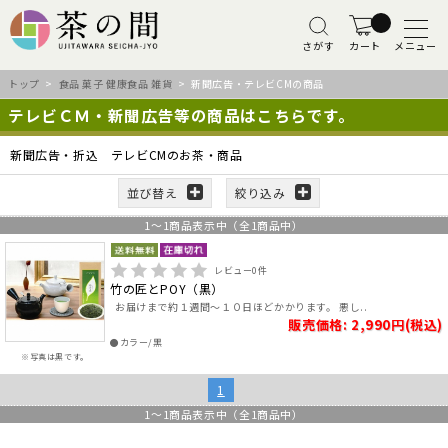
さがす
カート
メニュー
トップ
>
食品 菓子 健康食品 雑貨
> 新聞広告・テレビCMの商品
テレビＣＭ・新聞広告等の商品はこちらです。
新聞広告・折込 テレビCMのお茶・商品
並び替え
絞り込み
1
～
1
商品表示中（全
1
商品中）
レビュー
0
件
竹の匠とPOY（黒）
お届けまで約１週間～１０日ほどかかります。 悪し..
販売価格: 2,990円(税込)
●カラー/黒
※写真は黒です。
1
1
～
1
商品表示中（全
1
商品中）