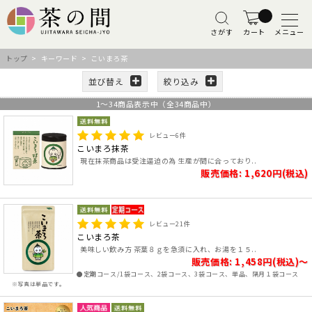
さがす
カート
メニュー
トップ
> キーワード > こいまろ茶
並び替え
絞り込み
1
～
34
商品表示中（全
34
商品中）
レビュー
6
件
こいまろ抹茶
現在抹茶商品は受注逼迫の為 生産が間に合っており..
販売価格: 1,620円(税込)
レビュー
21
件
こいまろ茶
美味しい飲み方 茶葉８ｇを急須に入れ、お湯を１５..
販売価格: 1,458円(税込)～
●定期コース/1袋コース、2袋コース、3袋コース、単品、隔月１袋コース
※写真は単品です。