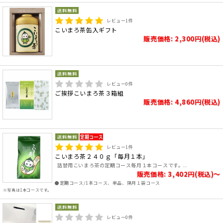
レビュー
1
件
こいまろ茶缶入ギフト
販売価格: 2,300円(税込)
レビュー
0
件
ご挨拶こいまろ茶３箱組
販売価格: 4,860円(税込)
レビュー
1
件
こいまろ茶２４０ｇ「毎月１本」
詰替用こいまろ茶の定期コース毎月１本コースです。..
販売価格: 3,402円(税込)～
●定期コース/1本コース、単品、隔月１袋コース
※写真は1本コースです。
レビュー
0
件