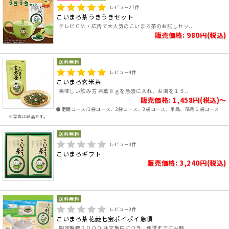
レビュー
27
件
こいまろ茶うきうきセット
テレビＣＭ・広告で大人気のこいまろ茶のお試しセッ..
販売価格: 980円(税込)
レビュー
4
件
こいまろ玄米茶
美味しい飲み方 茶葉８ｇを急須に入れ、お湯を１５..
販売価格: 1,458円(税込)～
●定期コース/1袋コース、2袋コース、3袋コース、単品、隔月１袋コース
※写真は単品です。
レビュー
0
件
こいまろギフト
販売価格: 3,240円(税込)
レビュー
0
件
こいまろ茶花菱七宝ポイポイ急須
限定個数２０００ 注文集中につき、発送までにお時..