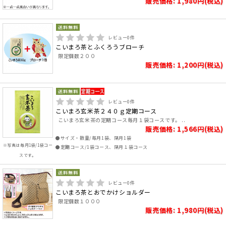
販売価格: 1,980円(税込)
レビュー
0
件
こいまろ茶とふくろうブローチ
限定個数２００
販売価格: 1,200円(税込)
レビュー
0
件
こいまろ玄米茶２４０ｇ定期コース
こいまろ玄米茶の定期コース毎月１袋コースです。 ..
販売価格: 1,566円(税込)
●サイズ・数量/毎月1袋、隔月1袋
※写真は毎月1袋/1袋コー
●定期コース/1袋コース、隔月１袋コース
スです。
レビュー
0
件
こいまろ茶とおでかけショルダー
限定個数１０００
販売価格: 1,980円(税込)