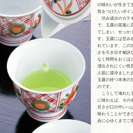
の味わいが生きて
気をつけたいポイ
渋み成分のカテキ
で、玉露の茶葉に
てしまい、せっか
す。玉露には甘み
れています。この
さを引き出す秘訣
なく時間をおくほ
浸出されにくい性
人肌に湯冷ました
玉露の持つ本来の
のです。
こうして淹れた玉
に味わえば、その
甘さが口の中いっ
味わうことができ
会に心ゆくまでご