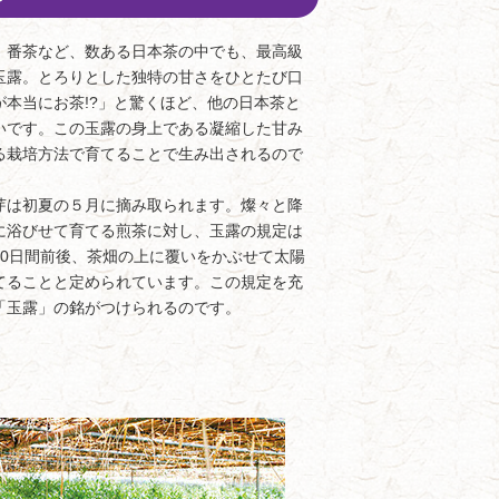
番茶など、数ある日本茶の中でも、最高級
玉露。とろりとした独特の甘さをひとたび口
が本当にお茶!?」と驚くほど、他の日本茶と
いです。この玉露の身上である凝縮した甘み
る栽培方法で育てることで生み出されるので
は初夏の５月に摘み取られます。燦々と降
に浴びせて育てる煎茶に対し、玉露の規定は
20日間前後、茶畑の上に覆いをかぶせて太陽
てることと定められています。この規定を充
「玉露」の銘がつけられるのです。