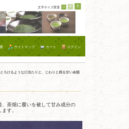
大
中
小
文字サイズ変更
要
サイトマップ
カート
ログイン
とろけるような口当たりと、じわりと残る甘い余韻
後、茶畑に覆いを被して甘み成分の
します。