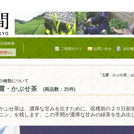
詳細検索
ご利用ガイド
お問い合せ
会社概
ださい。
「玉露・かぶせ茶」は
の種類について
露・かぶせ茶
(商品数：35件)
かぶせ茶は、濃厚な甘みを出すために、収穫前の２０日前
ニン」を残します。この手間が濃厚な甘みの緑茶を生み出