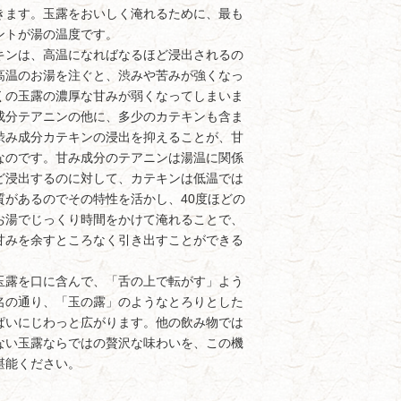
きます。玉露をおいしく淹れるために、最も
ントが湯の温度です。
ンは、高温になればなるほど浸出されるの
高温のお湯を注ぐと、渋みや苦みが強くなっ
くの玉露の濃厚な甘みが弱くなってしまいま
成分テアニンの他に、多少のカテキンも含ま
渋み成分カテキンの浸出を抑えることが、甘
なのです。甘み成分のテアニンは湯温に関係
ど浸出するのに対して、カテキンは低温では
質があるのでその特性を活かし、40度ほどの
お湯でじっくり時間をかけて淹れることで、
甘みを余すところなく引き出すことができる
露を口に含んで、「舌の上で転がす」よう
名の通り、「玉の露」のようなとろりとした
ぱいにじわっと広がります。他の飲み物では
ない玉露ならではの贅沢な味わいを、この機
堪能ください。