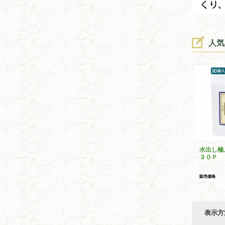
人気
水出し極
３０Ｐ
販売価格
表示方