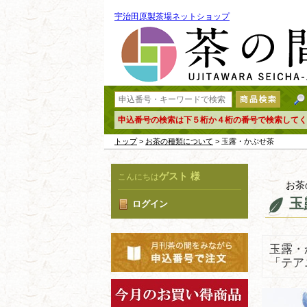
宇治田原製茶場ネットショップ
申込番号の検索は下５桁か４桁の番号で検索してく
トップ
>
お茶の種類について
> 玉露・かぶせ茶
ゲスト 様
こんにちは
お茶
玉
ログイン
玉露・
「テア