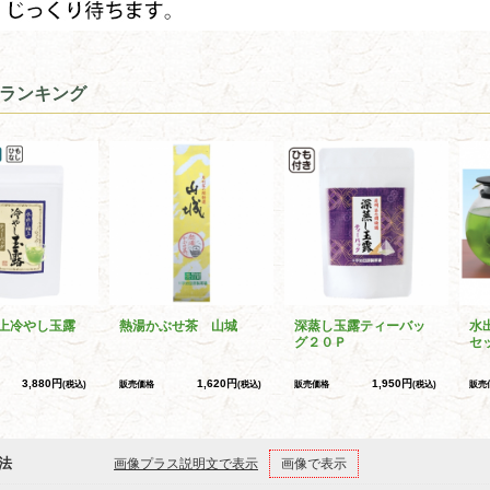
ランキング
上冷やし玉露
熱湯かぶせ茶 山城
深蒸し玉露ティーバッ
水
グ２０Ｐ
セ
3,880円
1,620円
1,950円
(税込)
販売価格
(税込)
販売価格
(税込)
販売
法
画像プラス説明文で表示
画像で表示