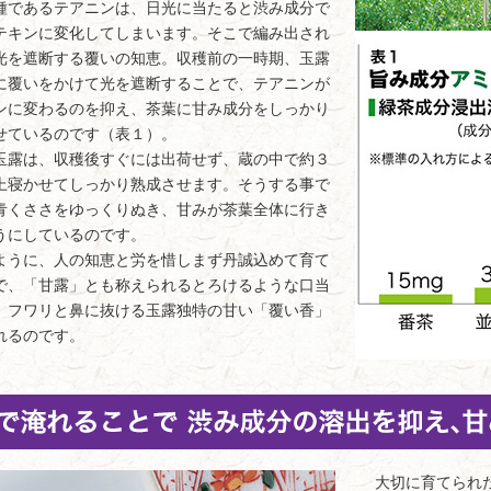
種であるテアニンは、日光に当たると渋み成分で
テキンに変化してしまいます。そこで編み出され
光を遮断する覆いの知恵。収穫前の一時期、玉露
に覆いをかけて光を遮断することで、テアニンが
ンに変わるのを抑え、茶葉に甘み成分をしっかり
せているのです（表１）。
露は、収穫後すぐには出荷せず、蔵の中で約３
上寝かせてしっかり熟成させます。そうする事で
青くささをゆっくりぬき、甘みが茶葉全体に行き
うにしているのです。
うに、人の知恵と労を惜しまず丹誠込めて育て
で、「甘露」とも称えられるとろけるような口当
、フワリと鼻に抜ける玉露独特の甘い「覆い香」
れるのです。
大切に育てられた