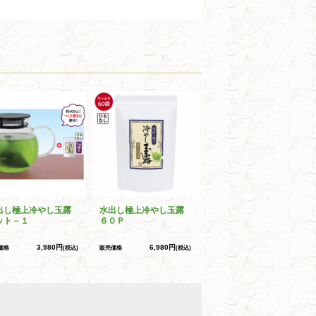
出し極上冷やし玉露
水出し極上冷やし玉露
ット－１
６０Ｐ
3,980円
6,980円
価格
(税込)
販売価格
(税込)