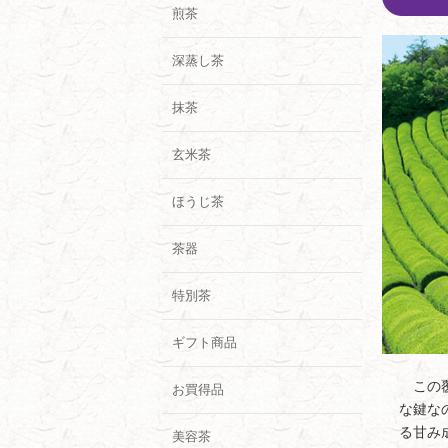
煎茶
深蒸し茶
抹茶
玄米茶
ほうじ茶
茶器
特別茶
ギフト商品
この覆
お買得品
な鍵な
る甘み
美容茶