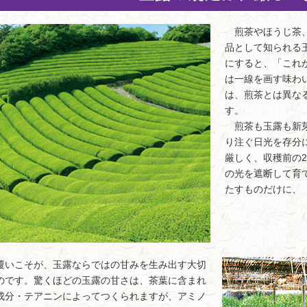
煎茶やほうじ茶、
品として知られる
にすると、「これ
は一線を画す味わ
は、煎茶とは異な
す。
煎茶も玉露も新芽
り注ぐ日光を存分
厳しく、収穫前の
の光を遮断して育
たすものだけに、
いこそが、玉露ならではの甘みを生み出す大切
のです。驚くほどの玉露の甘さは、茶葉に含まれ
成分・テアニンによってつくられますが、アミノ