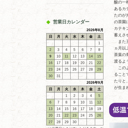
酸の一
あるカ
たのが
営業日カレンダー
の茶園
カテキ
2026年8月
蓄えさ
日
月
火
水
木
金
土
また玉
1
ヵ月以
2
3
4
5
6
7
8
茶葉の
9
10
11
12
13
14
15
渡るよ
16
17
18
19
20
21
22
このよ
23
24
25
26
27
28
29
ること
30
31
たりと
2026年9月
が生ま
日
月
火
水
木
金
土
1
2
3
4
5
6
7
8
9
10
11
12
13
14
15
16
17
18
19
20
21
22
23
24
25
26
27
28
29
30