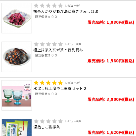
レビュー
0
件
抹茶入かりがね浮島と京きざみしば漬
限定個数５００
販売価格: 1,880円(税込)
レビュー
0
件
極上抹茶入玄米茶と行列昆布
限定個数５００
販売価格: 1,580円(税込)
レビュー
2
件
水出し極上冷やし玉露セット２
限定個数５００
販売価格: 3,800円(税込)
レビュー
0
件
深蒸しご挨拶茶
販売価格: 1,620円(税込)