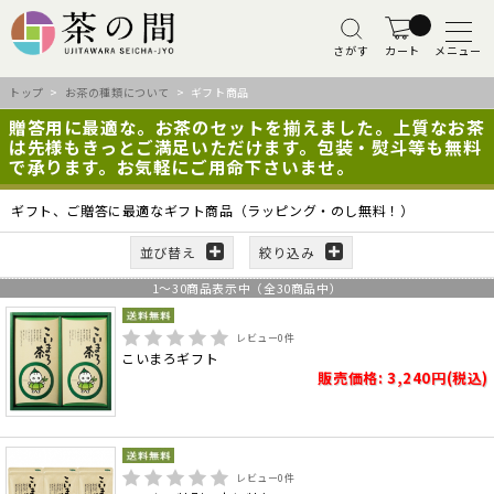
さがす
カート
メニュー
トップ
>
お茶の種類について
> ギフト商品
贈答用に最適な。お茶のセットを揃えました。上質なお茶
は先様もきっとご満足いただけます。包装・熨斗等も無料
で承ります。お気軽にご用命下さいませ。
ギフト、ご贈答に最適なギフト商品（ラッピング・のし無料！）
並び替え
絞り込み
1
～
30
商品表示中（全
30
商品中）
レビュー
0
件
こいまろギフト
販売価格: 3,240円(税込)
レビュー
0
件