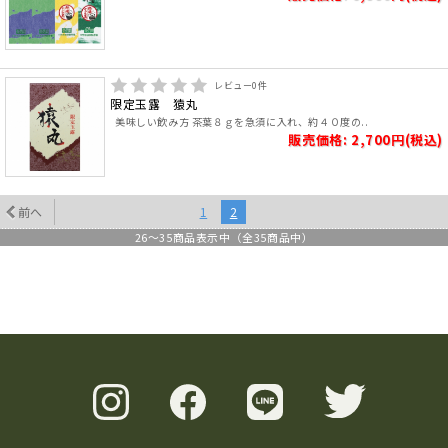
レビュー
0
件
限定玉露 猿丸
美味しい飲み方 茶葉８ｇを急須に入れ、約４０度の..
販売価格: 2,700円(税込)
前へ
1
2
26
～
35
商品表示中（全
35
商品中）