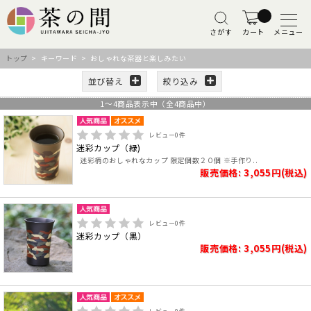
さがす
カート
メニュー
トップ
> キーワード > おしゃれな茶器と楽しみたい
並び替え
絞り込み
1
～
4
商品表示中（全
4
商品中）
レビュー
0
件
迷彩カップ（緑)
迷彩柄のおしゃれなカップ 限定個数２０個 ※手作り..
販売価格: 3,055円(税込)
レビュー
0
件
迷彩カップ（黒）
販売価格: 3,055円(税込)