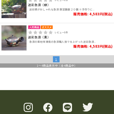
レビュー
0
件
迷彩急須（緑）
迷彩柄がおしゃれな急須 限定個数２０個 ※手作りに..
販売価格: 4,583円(税込)
レビュー
0
件
迷彩急須（黒）
急須の産地常滑焼の急須職人技で仕上がった迷彩急須..
販売価格: 4,583円(税込)
1
1
～
4
商品表示中（全
4
商品中）