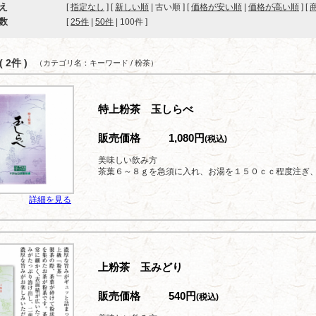
え
[
指定なし
] [
新しい順
| 古い順 ] [
価格が安い順
|
価格が高い順
] [
数
[ 
25件
 | 
50件
 | 
100件
 ]
 2件 )
（カテゴリ名：キーワード / 粉茶）
特上粉茶 玉しらべ
販売価格
1,080円
(税込)
美味しい飲み方
茶葉６～８ｇを急須に入れ、お湯を１５０ｃｃ程度注ぎ
詳細を見る
上粉茶 玉みどり
販売価格
540円
(税込)