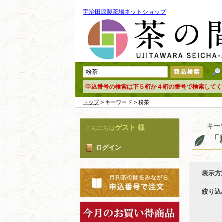
宇治田原製茶場ネットショップ
申込番号の検索は下５桁か４桁の番号で検索してく
トップ
> キーワード > 粉茶
キー
ゲスト 様
こんにちは
「
ログイン
表示方
絞り込