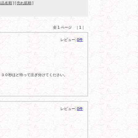
商品名順
] [
売れ筋順
]
全 1 ページ ｜1｜
レビュー:
0件
、３０秒ほど待って注ぎ分けてください。
レビュー:
0件