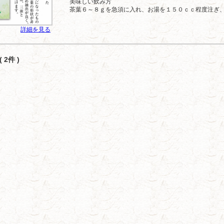
美味しい飲み方
茶葉６～８ｇを急須に入れ、お湯を１５０ｃｃ程度注ぎ、.
詳細を見る
 2件 )