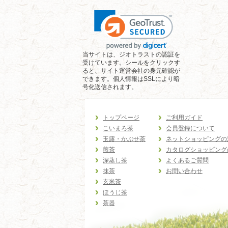
当サイトは、ジオトラストの認証を
受けています。シールをクリックす
ると、サイト運営会社の身元確認が
できます。個人情報はSSLにより暗
号化送信されます。
トップページ
ご利用ガイド
こいまろ茶
会員登録について
玉露・かぶせ茶
ネットショッピングの
煎茶
カタログショッピング
深蒸し茶
よくあるご質問
抹茶
お問い合わせ
玄米茶
ほうじ茶
茶器