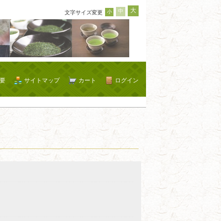
大
中
小
文字サイズ変更
要
サイトマップ
カート
ログイン