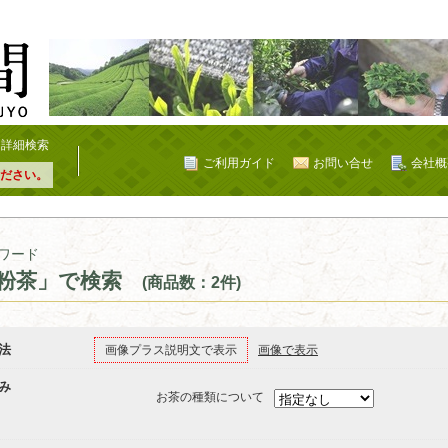
詳細検索
ご利用ガイド
お問い合せ
会社概
ださい。
ワード
粉茶」で検索
(商品数：2件)
法
画像プラス説明文で表示
画像で表示
み
お茶の種類について