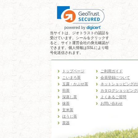
当サイトは、ジオトラストの認証を
受けています。シールをクリックす
ると、サイト運営会社の身元確認が
できます。個人情報はSSLにより暗
号化送信されます。
トップページ
ご利用ガイド
こいまろ茶
会員登録について
玉露・かぶせ茶
ネットショッピングの
煎茶
カタログショッピング
深蒸し茶
よくあるご質問
抹茶
お問い合わせ
玄米茶
ほうじ茶
茶器