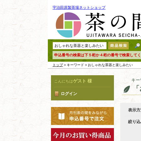
宇治田原製茶場ネットショップ
申込番号の検索は下５桁か４桁の番号で検索してく
トップ
> キーワード > おしゃれな茶器と楽しみたい
キー
ゲスト 様
こんにちは
「
ログイン
表示方
絞り込