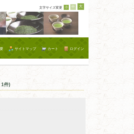
大
中
小
文字サイズ変更
要
サイトマップ
カート
ログイン
1件)