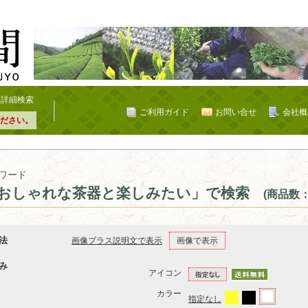
詳細検索
ご利用ガイド
お問い合せ
会社概
ださい。
ワード
おしゃれな茶器と楽しみたい」で検索
(商品数：
法
画像プラス説明文で表示
画像で表示
み
アイコン
カラー
指定なし