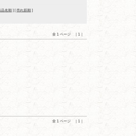
商品名順
] [
売れ筋順
]
全 1 ページ ｜1｜
全 1 ページ ｜1｜