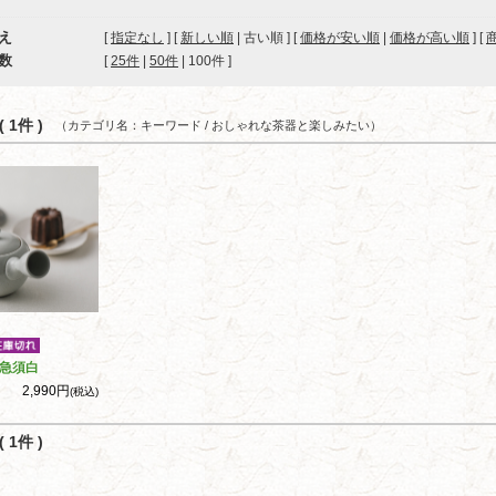
え
[
指定なし
] [
新しい順
| 古い順 ] [
価格が安い順
|
価格が高い順
] [
数
[ 
25件
 | 
50件
 | 
100件
 ]
 1件 )
（カテゴリ名：キーワード / おしゃれな茶器と楽しみたい）
急須白
2,990円
(税込)
 1件 )