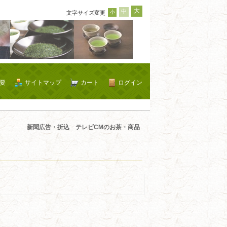
大
中
小
文字サイズ変更
要
サイトマップ
カート
ログイン
新聞広告・折込 テレビCMのお茶・商品