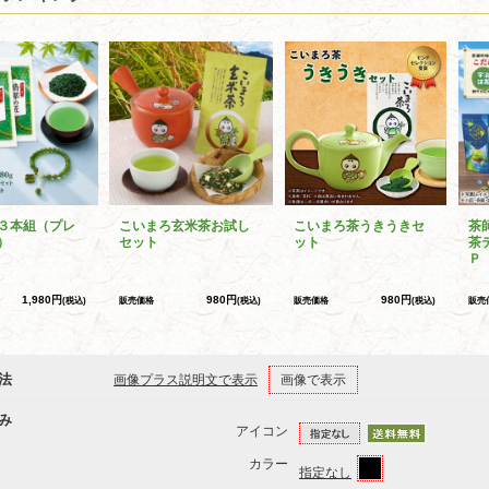
３本組（プレ
こいまろ玄米茶お試し
こいまろ茶うきうきセ
茶
）
セット
ット
茶
Ｐ
1,980円
980円
980円
(税込)
販売価格
(税込)
販売価格
(税込)
販売
法
画像プラス説明文で表示
画像で表示
み
アイコン
カラー
指定なし