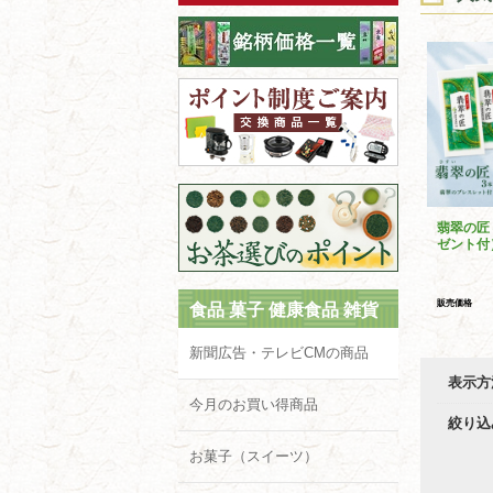
翡翠の匠
ゼント付
販売価格
食品 菓子 健康食品 雑貨
新聞広告・テレビCMの商品
表示方
今月のお買い得商品
絞り込
お菓子（スイーツ）