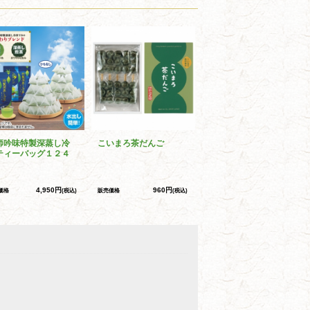
師吟味特製深蒸し冷
こいまろ茶だんご
ティーバッグ１２４
4,950円
960円
価格
(税込)
販売価格
(税込)