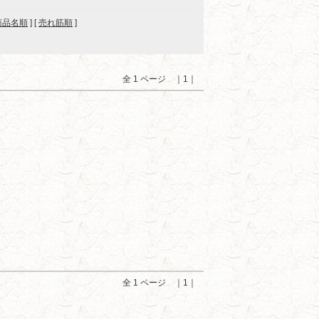
商品名順
] [
売れ筋順
]
全 1 ページ ｜1｜
全 1 ページ ｜1｜