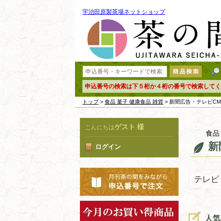
宇治田原製茶場ネットショップ
申込番号の検索は下５桁か４桁の番号で検索してく
トップ
>
食品 菓子 健康食品 雑貨
> 新聞広告・テレビC
ゲスト 様
こんにちは
食品
新
ログイン
テレビ
人気