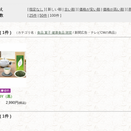
え
[
指定なし
] [ 新しい順 |
古い順
] [
価格が安い順
|
価格が高い順
] [
数
[ 
25件
 | 
50件
 | 
100件
 ]
 1件 )
（カテゴリ名：
食品 菓子 健康食品 雑貨
/ 新聞広告・テレビCMの商品）
OY（黒）
2,990円
(税込)
 1件 )