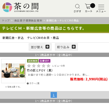
さがす
カート
メニュー
トップ
>
食品 菓子 健康食品 雑貨
> 新聞広告・テレビCMの商品
テレビＣＭ・新聞広告等の商品はこちらです。
新聞広告・折込 テレビCMのお茶・商品
並び替え
絞り込み
1
～
1
商品表示中（全
1
商品中）
レビュー
0
件
竹の匠とPOY（黒）
お届けまで約１週間～１０日ほどかかります。 悪し..
販売価格: 2,990円(税込)
●カラー/黒
※写真は黒です。
1
1
～
1
商品表示中（全
1
商品中）