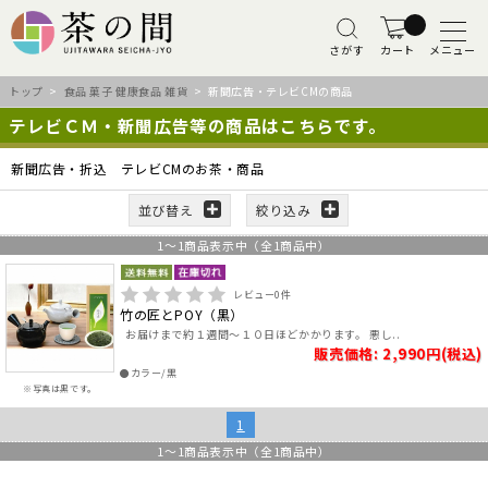
さがす
カート
メニュー
トップ
>
食品 菓子 健康食品 雑貨
> 新聞広告・テレビCMの商品
テレビＣＭ・新聞広告等の商品はこちらです。
新聞広告・折込 テレビCMのお茶・商品
並び替え
絞り込み
1
～
1
商品表示中（全
1
商品中）
レビュー
0
件
竹の匠とPOY（黒）
お届けまで約１週間～１０日ほどかかります。 悪し..
販売価格: 2,990円(税込)
●カラー/黒
※写真は黒です。
1
1
～
1
商品表示中（全
1
商品中）