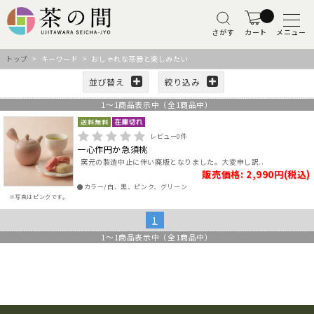
さがす
カート
メニュー
トップ
> キーワード > おしゃれな茶器と楽しみたい
並び替え
絞り込み
1
～
1
商品表示中（全
1
商品中）
レビュー
0
件
一心作円か急須桃
窯元の製造中止に伴い廃版となりました。大変申し訳..
販売価格: 2,990円(税込)
●カラー/白、黒、ピンク、グリーン
※写真はピンクです。
1
1
～
1
商品表示中（全
1
商品中）