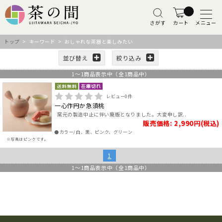
さがす
カート
メニュー
トップ
> キーワード > おしゃれな茶器と楽しみたい
並び替え
絞り込み
1
～
1
商品表示中（全
1
商品中）
レビュー
0
件
一心作円か急須桃
窯元の製造中止に伴い廃版となりました。大変申し訳..
販売価格: 2,990円(税込)
●カラー/白、黒、ピンク、グリーン
※写真はピンクです。
1
1
～
1
商品表示中（全
1
商品中）