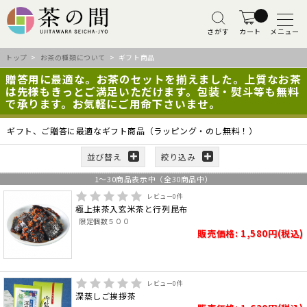
さがす
カート
メニュー
トップ
>
お茶の種類について
> ギフト商品
贈答用に最適な。お茶のセットを揃えました。上質なお茶
は先様もきっとご満足いただけます。包装・熨斗等も無料
で承ります。お気軽にご用命下さいませ。
ギフト、ご贈答に最適なギフト商品（ラッピング・のし無料！）
並び替え
絞り込み
1
～
30
商品表示中（全
30
商品中）
レビュー
0
件
極上抹茶入玄米茶と行列昆布
限定個数５００
販売価格: 1,580円(税込)
レビュー
0
件
深蒸しご挨拶茶