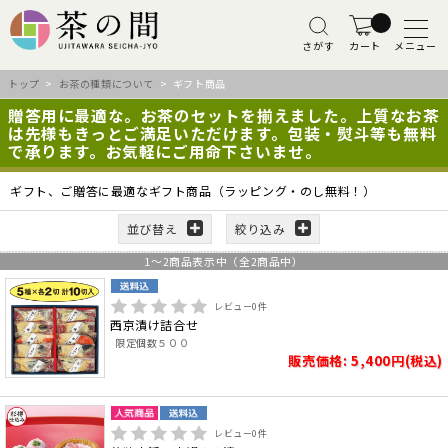
さがす
カート
メニュー
トップ
>
お茶の種類について
> ギフト商品
贈答用に最適な。お茶のセットを揃えました。上質なお茶
は先様もきっとご満足いただけます。包装・熨斗等も無料
で承ります。お気軽にご用命下さいませ。
ギフト、ご贈答に最適なギフト商品（ラッピング・のし無料！）
並び替え
絞り込み
1
～
2
商品表示中（全
2
商品中）
レビュー
0
件
西京漬け詰合せ
限定個数５００
販売価格: 5,400円(税込)
レビュー
0
件