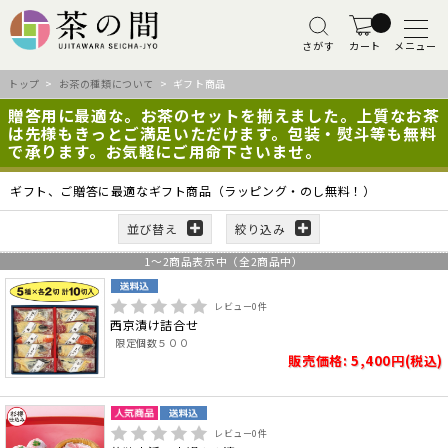
さがす
カート
メニュー
トップ
>
お茶の種類について
> ギフト商品
贈答用に最適な。お茶のセットを揃えました。上質なお茶
は先様もきっとご満足いただけます。包装・熨斗等も無料
で承ります。お気軽にご用命下さいませ。
ギフト、ご贈答に最適なギフト商品（ラッピング・のし無料！）
並び替え
絞り込み
1
～
2
商品表示中（全
2
商品中）
レビュー
0
件
西京漬け詰合せ
限定個数５００
販売価格: 5,400円(税込)
レビュー
0
件