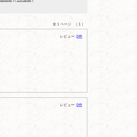
商品名順
] [
売れ筋順
]
全 1 ページ ｜1｜
レビュー:
0件
レビュー:
0件