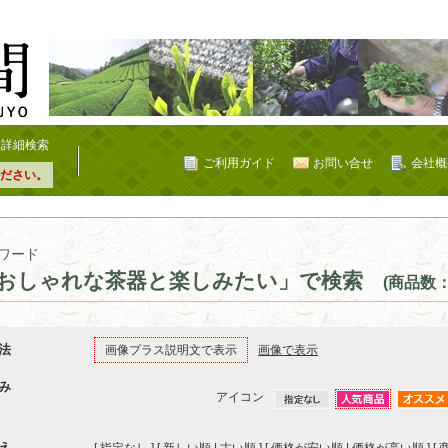
詳細検索
ご利用ガイド
お問い合せ
会社概
ださい。
ワード
おしゃれな茶器と楽しみたい」で検索
(商品数：
法
画像プラス説明文で表示
画像で表示
み
アイコン
え