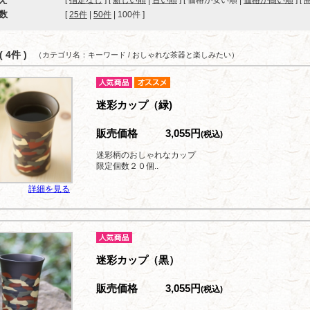
[
指定なし
] [
新しい順
|
古い順
] [ 価格が安い順 |
価格が高い順
] [
数
[ 
25件
 | 
50件
 | 
100件
 ]
 4件 )
（カテゴリ名：キーワード / おしゃれな茶器と楽しみたい）
迷彩カップ（緑)
販売価格
3,055円
(税込)
迷彩柄のおしゃれなカップ
限定個数２０個..
詳細を見る
迷彩カップ（黒）
販売価格
3,055円
(税込)