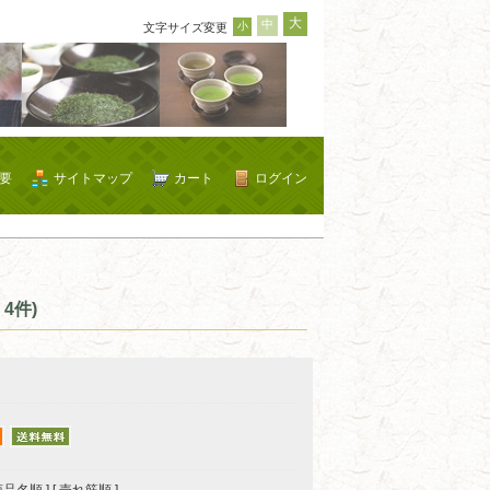
大
中
小
文字サイズ変更
要
サイトマップ
カート
ログイン
4件)