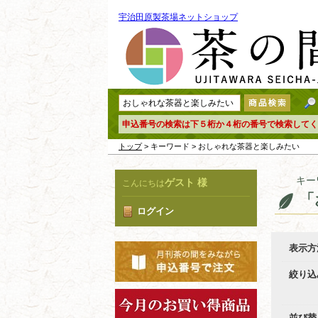
宇治田原製茶場ネットショップ
申込番号の検索は下５桁か４桁の番号で検索してく
トップ
> キーワード > おしゃれな茶器と楽しみたい
キー
ゲスト 様
こんにちは
「
ログイン
表示方
絞り込
並び替