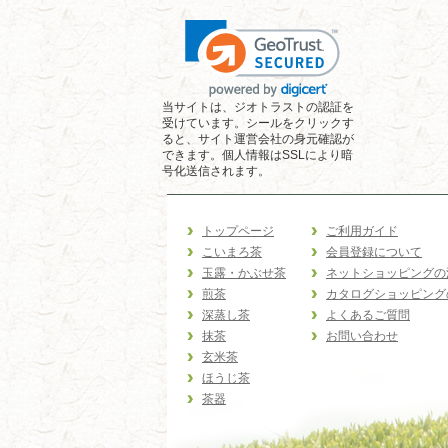
当サイトは、ジオトラストの認証を
受けています。シールをクリックす
ると、サイト運営会社の身元確認が
できます。個人情報はSSLにより暗
号化送信されます。
トップページ
ご利用ガイド
こいまろ茶
会員登録について
玉露・かぶせ茶
ネットショッピングの
煎茶
カタログショッピング
深蒸し茶
よくあるご質問
抹茶
お問い合わせ
玄米茶
ほうじ茶
茶器