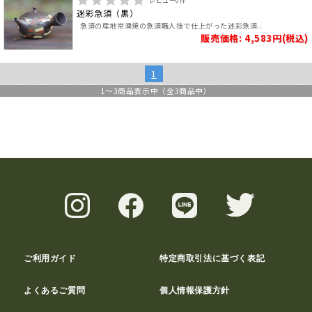
レビュー
0
件
迷彩急須（黒）
急須の産地常滑焼の急須職人技で仕上がった迷彩急須..
販売価格: 4,583円(税込)
1
1
～
3
商品表示中（全
3
商品中）
ご利用ガイド
特定商取引法に基づく表記
よくあるご質問
個人情報保護方針