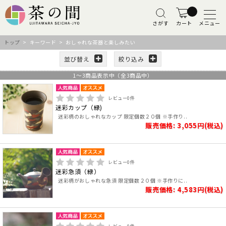
さがす
カート
メニュー
トップ
> キーワード > おしゃれな茶器と楽しみたい
並び替え
絞り込み
1
～
3
商品表示中（全
3
商品中）
レビュー
0
件
迷彩カップ（緑)
迷彩柄のおしゃれなカップ 限定個数２０個 ※手作り..
販売価格: 3,055円(税込)
レビュー
0
件
迷彩急須（緑）
迷彩柄がおしゃれな急須 限定個数２０個 ※手作りに..
販売価格: 4,583円(税込)