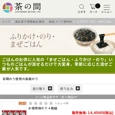
さがす
カート
メニュー
トップ
>
食品 菓子 健康食品 雑貨
>
食品 スープ 調味料
> ふりかけ・のり・まぜごはん
ごはんのお供に人気の「まぜごはん・ふりかけ・のり」い
つものごはんが混ぜるだけで大変身。季節に応じた混ぜご
飯が人気です。
有明のり使用の高級のり
並び替え
絞り込み
1
～
11
商品表示中（全
11
商品中）
レビュー
0
件
お徳用焼のり４箱組
販売価格: 14,450円(税込)