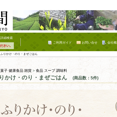
詳細検索
ご利用ガイド
お問い合せ
会社概
ださい。
 ふりかけ・のり・まぜごはん
 菓子 健康食品 雑貨
>
食品 スープ 調味料
りかけ・のり・まぜごはん
(商品数：5件)