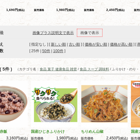
1,690円
1,980円
2,450円
(税込)
販売価格
(税込)
販売価格
(税込)
販売
法
画像プラス説明文で表示
画像で表示
え
[ 指定なし ] [
新しい順
|
古い順
] [
価格が安い順
|
価格が高い順
] [
数
[ 
25件
 | 
50件
 | 
100件
 ]
 5件 )
（カテゴリ名：
食品 菓子 健康食品 雑貨
/
食品 スープ 調味料
/ ふりかけ・のり
赤飯
国産ひじきふりかけ
ちりめん山椒
国産
3,160円
1,980円
2,450円
(税込)
販売価格
(税込)
販売価格
(税込)
販売