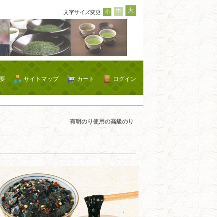
大
中
小
文字サイズ変更
要
サイトマップ
カート
ログイン
有明のり使用の高級のり