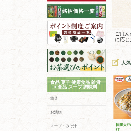
ごはん
に応じ
人気
食品 菓子 健康食品 雑貨
>
食品 スープ 調味料
惣菜
お漬物
国産大豆
スープ・みそ汁
け