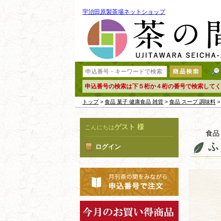
宇治田原製茶場ネットショップ
申込番号の検索は下５桁か４桁の番号で検索してく
トップ
>
食品 菓子 健康食品 雑貨
>
食品 スープ 調味料
>
ゲスト 様
こんにちは
食品
ふ
ログイン