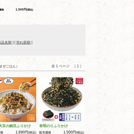
1,500円
価格
(税込)
商品名順
] [
売れ筋順
]
全 1 ページ ｜1｜
・まぜごはん）
大豆の納豆ふりかけ
有明のりふりかけ
1,690円
1,500円
価格
(税込)
販売価格
(税込)