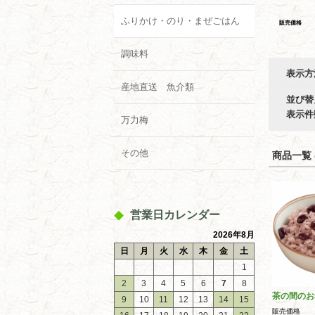
ふりかけ・のり・まぜごはん
販売価格
調味料
表示方
産地直送 魚介類
並び替
表示件
万力梅
その他
商品一覧 (
営業日カレンダー
2026年8月
日
月
火
水
木
金
土
1
2
3
4
5
6
7
8
茶の間のお
9
10
11
12
13
14
15
販売価格