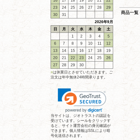
16
17
18
19
20
21
22
23
24
25
26
27
28
29
商品一覧 (
30
31
2026年9月
日
月
火
水
木
金
土
1
2
3
4
5
6
7
8
9
10
11
12
13
14
15
16
17
18
19
20
21
22
23
24
25
26
27
28
29
30
■
は休業日とさせていただきます。ご
注文は年中無休24時間承ります。
当サイトは、ジオトラストの認証を
受けています。シールをクリックす
ると、サイト運営会社の身元確認が
できます。個人情報はSSLにより暗
号化送信されます。