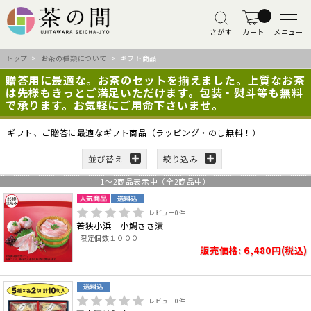
さがす
カート
メニュー
トップ
>
お茶の種類について
> ギフト商品
贈答用に最適な。お茶のセットを揃えました。上質なお茶
は先様もきっとご満足いただけます。包装・熨斗等も無料
で承ります。お気軽にご用命下さいませ。
ギフト、ご贈答に最適なギフト商品（ラッピング・のし無料！）
並び替え
絞り込み
1
～
2
商品表示中（全
2
商品中）
レビュー
0
件
若狭小浜 小鯛ささ漬
限定個数１０００
販売価格: 6,480円(税込)
レビュー
0
件