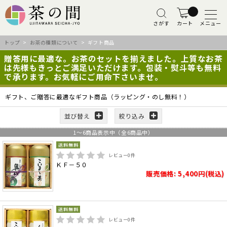
さがす
カート
メニュー
トップ
>
お茶の種類について
> ギフト商品
贈答用に最適な。お茶のセットを揃えました。上質なお茶
は先様もきっとご満足いただけます。包装・熨斗等も無料
で承ります。お気軽にご用命下さいませ。
ギフト、ご贈答に最適なギフト商品（ラッピング・のし無料！）
並び替え
絞り込み
1
～
6
商品表示中（全
6
商品中）
レビュー
0
件
ＫＦ－５０
販売価格: 5,400円(税込)
レビュー
0
件