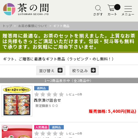
さがす
カート
メニュー
トップ
>
お茶の種類について
> ギフト商品
贈答用に最適な。お茶のセットを揃えました。上質なお茶
は先様もきっとご満足いただけます。包装・熨斗等も無料
で承ります。お気軽にご用命下さいませ。
ギフト、ご贈答に最適なギフト商品（ラッピング・のし無料！）
並び替え
絞り込み
1
～
2
商品表示中（全
2
商品中）
レビュー
0
件
西京漬け詰合せ
限定個数５００
販売価格: 5,400円(税込)
レビュー
0
件