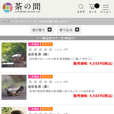
さがす
カート
メニュー
トップ
> キーワード > おしゃれな茶器と楽しみたい
並び替え
絞り込み
1
～
4
商品表示中（全
4
商品中）
レビュー
0
件
迷彩急須（緑）
迷彩柄がおしゃれな急須 限定個数２０個 ※手作りに..
販売価格: 4,583円(税込)
レビュー
0
件
迷彩急須（黒）
急須の産地常滑焼の急須職人技で仕上がった迷彩急須..
販売価格: 4,583円(税込)