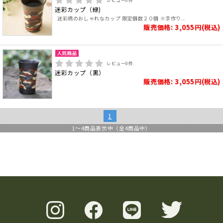
レビュー
0
件
迷彩カップ（緑)
迷彩柄のおしゃれなカップ 限定個数２０個 ※手作り..
販売価格: 3,055円(税込)
レビュー
0
件
迷彩カップ（黒）
販売価格: 3,055円(税込)
1
1
～
4
商品表示中（全
4
商品中）