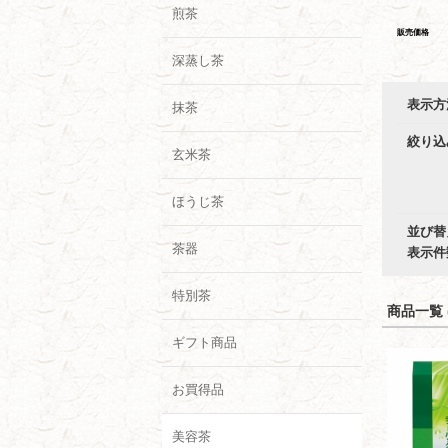
煎茶
販売価格
深蒸し茶
表示方
抹茶
絞り込
玄米茶
ほうじ茶
並び替
茶器
表示件
特別茶
商品一覧 (
ギフト商品
お買得品
美容茶