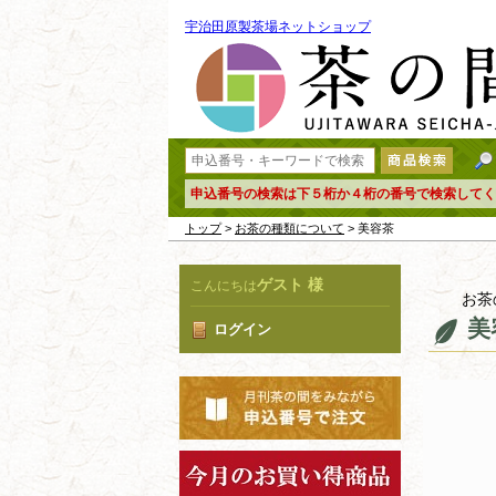
宇治田原製茶場ネットショップ
申込番号の検索は下５桁か４桁の番号で検索してく
トップ
>
お茶の種類について
> 美容茶
ゲスト 様
こんにちは
お茶
美
ログイン