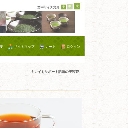
大
中
小
文字サイズ変更
要
サイトマップ
カート
ログイン
キレイをサポート話題の美容茶