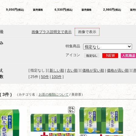
9,050円
6,530円
2,980円
(税込)
販売価格
(税込)
販売価格
(税込)
販売
法
画像プラス説明文で表示
画像で表示
み
特集商品
アイコン
え
[ 指定なし ] [
新しい順
|
古い順
] [
価格が安い順
|
価格が高い順
] [
数
[ 
25件
 | 
50件
 | 
100件
 ]
 3件 )
（カテゴリ名：
お茶の種類について
/ 美容茶）