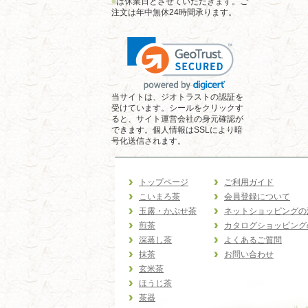
■
は休業日とさせていただきます。ご
注文は年中無休24時間承ります。
当サイトは、ジオトラストの認証を
受けています。シールをクリックす
ると、サイト運営会社の身元確認が
できます。個人情報はSSLにより暗
号化送信されます。
トップページ
ご利用ガイド
こいまろ茶
会員登録について
玉露・かぶせ茶
ネットショッピングの
煎茶
カタログショッピング
深蒸し茶
よくあるご質問
抹茶
お問い合わせ
玄米茶
ほうじ茶
茶器