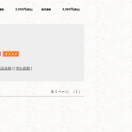
3,559円
9,980円
価格
(税込)
販売価格
(税込)
商品名順
] [
売れ筋順
]
全 1 ページ ｜1｜