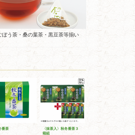
ごぼう茶・桑の葉茶・黒豆茶等揃い
冬番茶
〈抹茶入〉秋冬番茶３
箱組